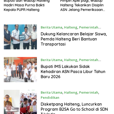
Bupati dan Wabup Halteng
Pimpin Apel pagi, Wabup
Hadiri Masa Purna Bakti
Halteng Tekankan Disiplin
Kepala PUPR Halteng
ASN Jelang Pemeriksaan
BPK
Berita Utama
,
Halteng
,
Pemerintah
14/01/2026
Dukung Kelancaran Belajar Siswa,
Pemda Halteng Beri Bantuan
Transportasi
Berita Utama
,
Halteng
,
Pemerintah
07/01/2026
Bupati IMS Lakukan Sidak
Kehadiran ASN Pasca Libur Tahun
Baru 2026
Berita Utama
,
Halteng
,
Pemerintah
,
Pendidikan
12/12/2025
Disketpang Halteng, Luncurkan
Program B2SA Go to School di SDN