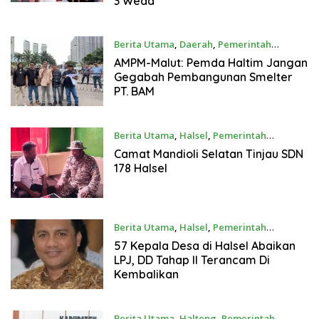
3 Weda
Berita Utama
,
Daerah
,
Pemerintah
07/12/2025
AMPM-Malut: Pemda Haltim Jangan
Gegabah Pembangunan Smelter
PT. BAM
Berita Utama
,
Halsel
,
Pemerintah
26/11/2025
Camat Mandioli Selatan Tinjau SDN
178 Halsel
Berita Utama
,
Halsel
,
Pemerintah
25/11/2025
57 Kepala Desa di Halsel Abaikan
LPJ, DD Tahap II Terancam Di
Kembalikan
Berita Utama
,
Halteng
,
Pemerintah