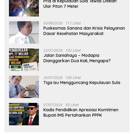
Pria di Kepulauan Sula Tewas Ditelan
Ular Piton 7 Meter
03/08/2026
111 Lihat
Puskesmas Sanana dan Krisis Pelayanan
Dasar Kesehatan Masyarakat
23/07/2026
102 Lihat
Jalan Saniahaya – Modapia
Dianggarkan Dua Kali, Mengapa?
26/07/2026
100 Lihat
Tiga Isu Mengguncang Kepulauan Sula
07/07/2026
93 Lihat
Kadis Pendidikan Apresiasi Komitmen
Bupati IMS Pertahankan PPPK