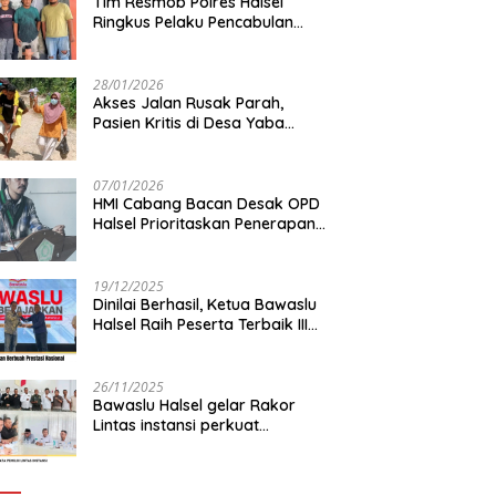
Tim Resmob Polres Halsel
Ringkus Pelaku Pencabulan
Anak di bawah Umur
28/01/2026
Akses Jalan Rusak Parah,
Pasien Kritis di Desa Yaba
Terhambat Dirujuk ke RS
07/01/2026
HMI Cabang Bacan Desak OPD
Halsel Prioritaskan Penerapan
Agromaritim
19/12/2025
Dinilai Berhasil, Ketua Bawaslu
Halsel Raih Peserta Terbaik III
Nasional
26/11/2025
Bawaslu Halsel gelar Rakor
Lintas instansi perkuat
sinkronisasi data pemilih