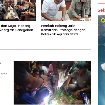
Sek
 dan Kajari Halteng
Pemkab Halteng Jalin
Sinergitas Penegakan
Kemitraan Strategis dengan
Politeknik Agraria STPN
i
aerah
di