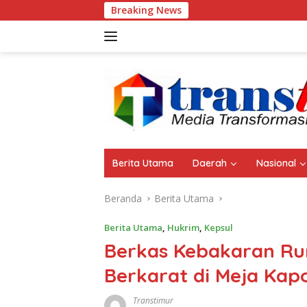
Langsung
Breaking News
ke
konten
Berita Utama
Daerah
Nasional
Beranda
Berita Utama
Berita Utama
,
Hukrim
,
Kepsul
Berkas Kebakaran Ru
Berkarat di Meja Kapo
Transtimur