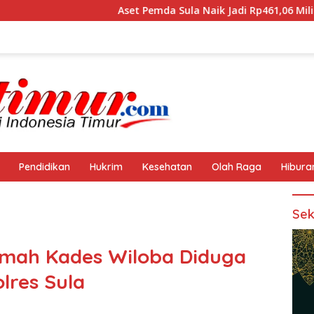
Aset Pemda Sula Naik Jadi Rp461,06 Miliar, ini Rinciannya
Pendidikan
Hukrim
Kesehatan
Olah Raga
Hibura
Sek
mah Kades Wiloba Diduga
lres Sula