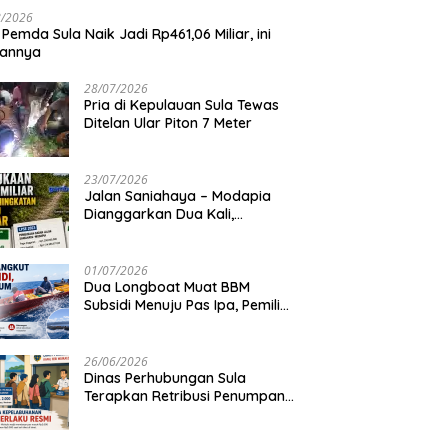
8/2026
 Pemda Sula Naik Jadi Rp461,06 Miliar, ini
iannya
28/07/2026
Pria di Kepulauan Sula Tewas
Ditelan Ular Piton 7 Meter
23/07/2026
Jalan Saniahaya – Modapia
Dianggarkan Dua Kali,
Mengapa?
01/07/2026
Dua Longboat Muat BBM
Subsidi Menuju Pas Ipa, Pemilik
Belum Diketahui
26/06/2026
Dinas Perhubungan Sula
Terapkan Retribusi Penumpang
Feri