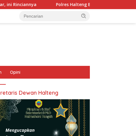
Polres Halteng Bersama Forkopimda Gelar Apel Siaga Karhutl
n
Opini
retaris Dewan Halteng