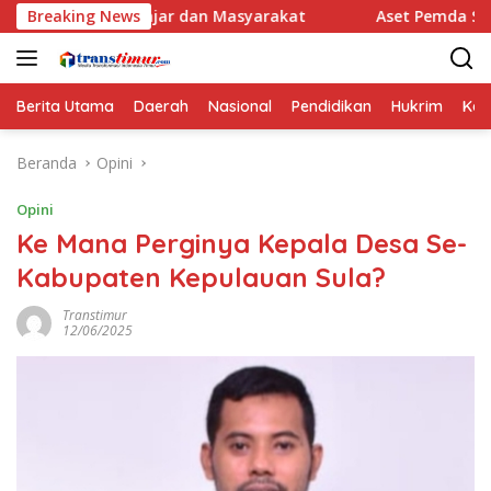
Langsung
ajar dan Masyarakat
Breaking News
Aset Pemda Sula Naik Jadi Rp461,06
ke
konten
Berita Utama
Daerah
Nasional
Pendidikan
Hukrim
Kes
Beranda
Opini
Opini
Ke Mana Perginya Kepala Desa Se-
Kabupaten Kepulauan Sula?
Transtimur
12/06/2025