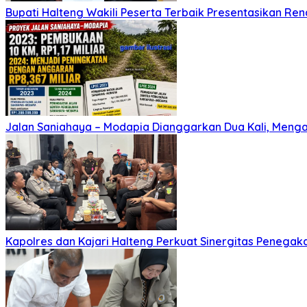
Bupati Halteng Wakili Peserta Terbaik Presentasikan Re
Jalan Saniahaya – Modapia Dianggarkan Dua Kali, Meng
Kapolres dan Kajari Halteng Perkuat Sinergitas Penega