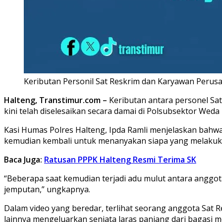
Keributan Personil Sat Reskrim dan Karyawan Perus
Halteng, Transtimur.com –
Keributan antara personel Sa
kini telah diselesaikan secara damai di Polsubsektor Weda
Kasi Humas Polres Halteng, Ipda Ramli menjelaskan bahwa
kemudian kembali untuk menanyakan siapa yang melakuka
Baca Juga:
Ratusan PPPK Halteng Resmi Terima SK
“Beberapa saat kemudian terjadi adu mulut antara anggo
jemputan,” ungkapnya.
Dalam video yang beredar, terlihat seorang anggota Sat 
lainnya mengeluarkan senjata laras panjang dari bagasi m