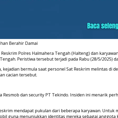
ahan Berahir Damai
t Reskrim Polres Halmahera Tengah (Halteng) dan karyawan 
 Tengah. Peristiwa tersebut terjadi pada Rabu (28/5/2025) d
, kejadian bermula saat personel Sat Reskrim melintas di
n cacian tersebut.
ta Resmob dan security PT Tekindo. Insiden ini menarik p
Reskrim mendapat pukulan dari beberapa karyawan. Untuk me
obil guna menunjukkan identitas mereka sebagai anggota ke