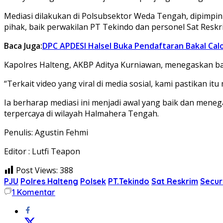
Mediasi dilakukan di Polsubsektor Weda Tengah, dipimpin 
pihak, baik perwakilan PT Tekindo dan personel Sat Res
Baca Juga:
DPC APDESI Halsel Buka Pendaftaran Bakal Cal
Kapolres Halteng, AKBP Aditya Kurniawan, menegaskan b
“Terkait video yang viral di media sosial, kami pastikan 
Ia berharap mediasi ini menjadi awal yang baik dan mene
terpercaya di wilayah Halmahera Tengah.
Penulis: Agustin Fehmi
Editor : Lutfi Teapon
Post Views:
388
PJU
Polres Halteng
Polsek
PT.Tekindo
Sat Reskrim
Secur
1
Komentar