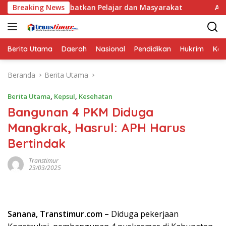
Langsung
 Libatkan Pelajar dan Masyarakat
Breaking News
Aset Pemda Sula Naik
ke
konten
Berita Utama
Daerah
Nasional
Pendidikan
Hukrim
Kes
Beranda
Berita Utama
Berita Utama
,
Kepsul
,
Kesehatan
Bangunan 4 PKM Diduga
Mangkrak, Hasrul: APH Harus
Bertindak
Transtimur
23/03/2025
Sanana, Transtimur.com –
Diduga pekerjaan