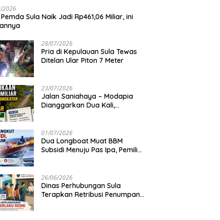
8/2026
 Pemda Sula Naik Jadi Rp461,06 Miliar, ini
iannya
28/07/2026
Pria di Kepulauan Sula Tewas
Ditelan Ular Piton 7 Meter
23/07/2026
Jalan Saniahaya – Modapia
Dianggarkan Dua Kali,
Mengapa?
01/07/2026
Dua Longboat Muat BBM
Subsidi Menuju Pas Ipa, Pemilik
Belum Diketahui
26/06/2026
Dinas Perhubungan Sula
Terapkan Retribusi Penumpang
Feri