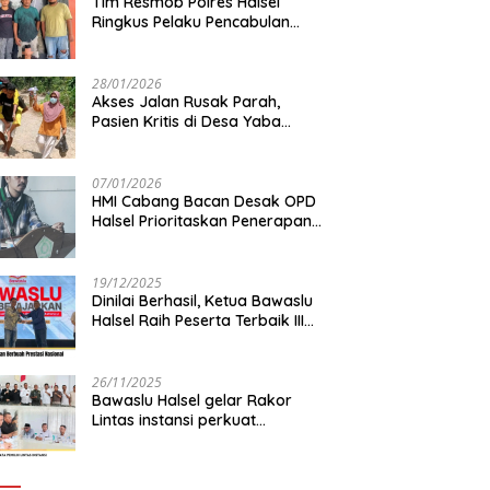
Tim Resmob Polres Halsel
Ringkus Pelaku Pencabulan
Anak di bawah Umur
28/01/2026
Akses Jalan Rusak Parah,
Pasien Kritis di Desa Yaba
Terhambat Dirujuk ke RS
07/01/2026
HMI Cabang Bacan Desak OPD
Halsel Prioritaskan Penerapan
Agromaritim
19/12/2025
Dinilai Berhasil, Ketua Bawaslu
Halsel Raih Peserta Terbaik III
Nasional
26/11/2025
Bawaslu Halsel gelar Rakor
Lintas instansi perkuat
sinkronisasi data pemilih