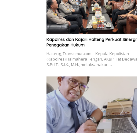
Kapolres dan Kajari Halteng Perkuat Sinergi
Penegakan Hukum
Halteng, Transtimur.com – Kepala Kepolisian
(Kapolres) Halmahera Tengah, AKBP Fiat Dedawa
S.Pd.T., S.I.K., M.H., melaksanakan…