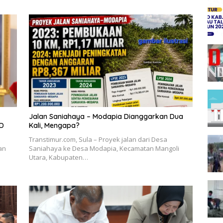
Jalan Saniahaya – Modapia Dianggarkan Dua
PD
Kali, Mengapa?
Transtimur.com, Sula – Proyek jalan dari Desa
an
Saniahaya ke Desa Modapia, Kecamatan Mangoli
Utara, Kabupaten…