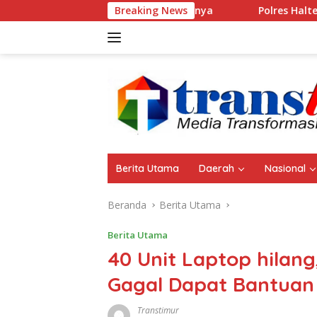
Langsung
 Miliar, ini Rinciannya
Breaking News
Polres Halteng Bersama Forkop
ke
konten
Berita Utama
Daerah
Nasional
Beranda
Berita Utama
Berita Utama
40 Unit Laptop hilang,
Gagal Dapat Bantuan
Transtimur