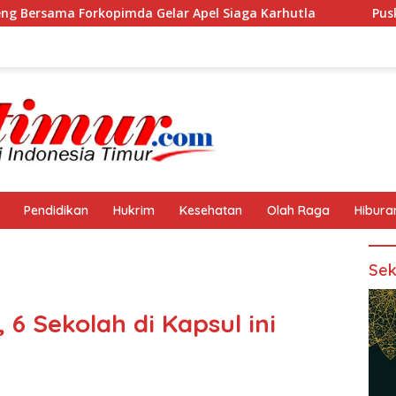
imda Gelar Apel Siaga Karhutla
Puskesmas Sanana dan 
Pendidikan
Hukrim
Kesehatan
Olah Raga
Hibura
Sek
 6 Sekolah di Kapsul ini