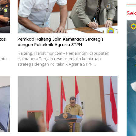
Sek
tas
Pemkab Halteng Jalin Kemitraan Strategis
dengan Politeknik Agraria STPN
Halteng, Transtimur.com – Pemerintah Kabupaten
nto,
Halmahera Tengah resmi menjalin kemitraan
strategis dengan Politeknik Agraria STPN…