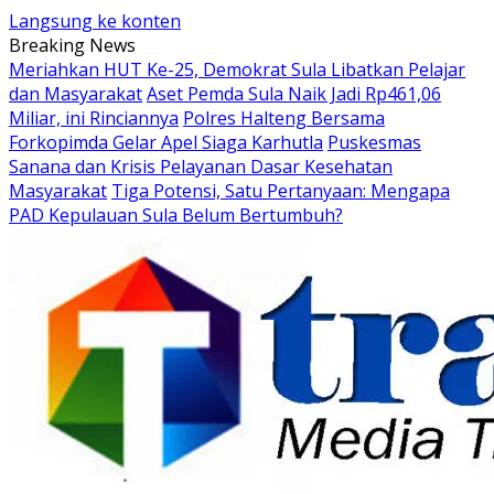
Langsung ke konten
Breaking News
Meriahkan HUT Ke-25, Demokrat Sula Libatkan Pelajar
dan Masyarakat
Aset Pemda Sula Naik Jadi Rp461,06
Miliar, ini Rinciannya
Polres Halteng Bersama
Forkopimda Gelar Apel Siaga Karhutla
Puskesmas
Sanana dan Krisis Pelayanan Dasar Kesehatan
Masyarakat
Tiga Potensi, Satu Pertanyaan: Mengapa
PAD Kepulauan Sula Belum Bertumbuh?