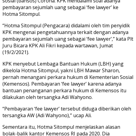
sosial (bansos) Corona. KPK mendalami soal adanya
pembayaran sejumlah uang sebagai ‘fee lawyer’ ke
Hotma Sitompul.
“Hotma Sitompul (Pengacara) didalami oleh tim penyidik
KPK mengenai pengetahuannya terkait dengan adanya
pembayaran sejumlah uang sebagai ‘fee lawyer’,” kata Plt
Juru Bicara KPK Ali Fikri kepada wartawan, Jumat
(19/2/2021).
KPK menyebut Lembaga Bantuan Hukum (LBH) yang
dikelola Hotma Sitompul, yakni LBH Mawar Sharon,
pernah menangani perkara hukum di Kementerian Sosial
(Kemensos). Pembayaran ‘fee lawyer’ karena adanya
bantuan penanganan perkara hukum di Kemensos itu
dilakukan oleh tersangka Adi Wahyono.
“Pembayaran ‘fee lawyer’ tersebut diduga diberikan oleh
tersangka AW (Adi Wahyono),” ucap Ali.
Sementara itu, Hotma Sitompul menjelaskan alasan
bolak-balik kantor Kemensos RI pada 2020. Dia