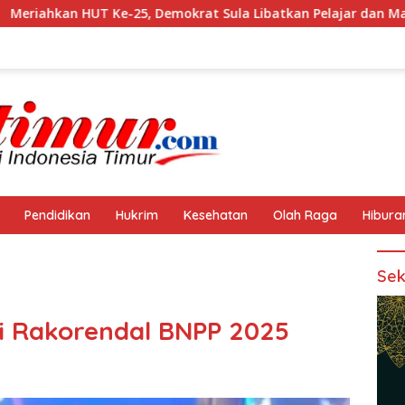
emokrat Sula Libatkan Pelajar dan Masyarakat
Aset Pe
Pendidikan
Hukrim
Kesehatan
Olah Raga
Hibura
Sek
ri Rakorendal BNPP 2025