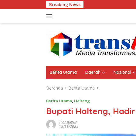
Langsung
Breaking News
Meriahkan HUT Ke-25, D
ke
konten
Berita Utama
Daerah
Nasional
Beranda
Berita Utama
Berita Utama
,
Halteng
Bupati Halteng, Hadi
Transtimur
18/11/2025