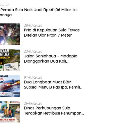
8/2026
 Pemda Sula Naik Jadi Rp461,06 Miliar, ini
iannya
28/07/2026
Pria di Kepulauan Sula Tewas
Ditelan Ular Piton 7 Meter
23/07/2026
Jalan Saniahaya – Modapia
Dianggarkan Dua Kali,
Mengapa?
01/07/2026
Dua Longboat Muat BBM
Subsidi Menuju Pas Ipa, Pemilik
Belum Diketahui
26/06/2026
Dinas Perhubungan Sula
Terapkan Retribusi Penumpang
Feri