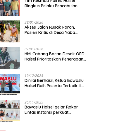
Tim Resmob Polres Halsel
Ringkus Pelaku Pencabulan
Anak di bawah Umur
28/01/2026
Akses Jalan Rusak Parah,
Pasien Kritis di Desa Yaba
Terhambat Dirujuk ke RS
07/01/2026
HMI Cabang Bacan Desak OPD
Halsel Prioritaskan Penerapan
Agromaritim
19/12/2025
Dinilai Berhasil, Ketua Bawaslu
Halsel Raih Peserta Terbaik III
Nasional
26/11/2025
Bawaslu Halsel gelar Rakor
Lintas instansi perkuat
sinkronisasi data pemilih