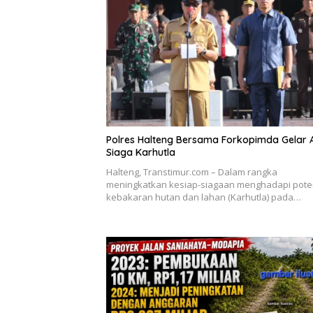
Polres Halteng Bersama Forkopimda Gelar 
Siaga Karhutla
Halteng, Transtimur.com – Dalam rangka
meningkatkan kesiap-siagaan menghadapi pote
kebakaran hutan dan lahan (Karhutla) pada…