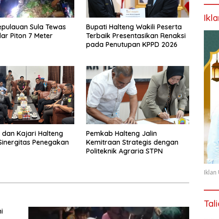
Ikl
Kepulauan Sula Tewas
Bupati Halteng Wakili Peserta
lar Piton 7 Meter
Terbaik Presentasikan Renaksi
pada Penutupan KPPD 2026
 dan Kajari Halteng
Pemkab Halteng Jalin
Sinergitas Penegakan
Kemitraan Strategis dengan
Politeknik Agraria STPN
Ikla
Tal
i