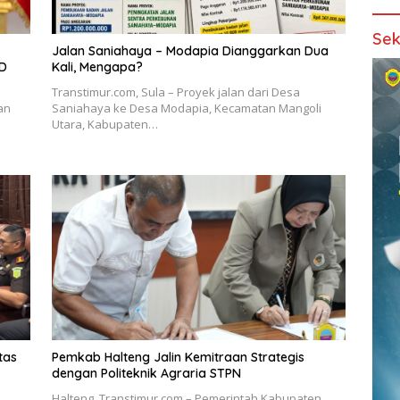
Sek
Jalan Saniahaya – Modapia Dianggarkan Dua
PD
Kali, Mengapa?
Transtimur.com, Sula – Proyek jalan dari Desa
an
Saniahaya ke Desa Modapia, Kecamatan Mangoli
Utara, Kabupaten…
tas
Pemkab Halteng Jalin Kemitraan Strategis
dengan Politeknik Agraria STPN
Halteng, Transtimur.com – Pemerintah Kabupaten