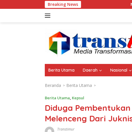
Langsung
Breaking News
Meriahkan HUT Ke-25, 
ke
konten
Berita Utama
Daerah
Nasional
Beranda
Berita Utama
Berita Utama
,
Kepsul
Diduga Pembentukan 
Melenceng Dari Jukni
Transtimur