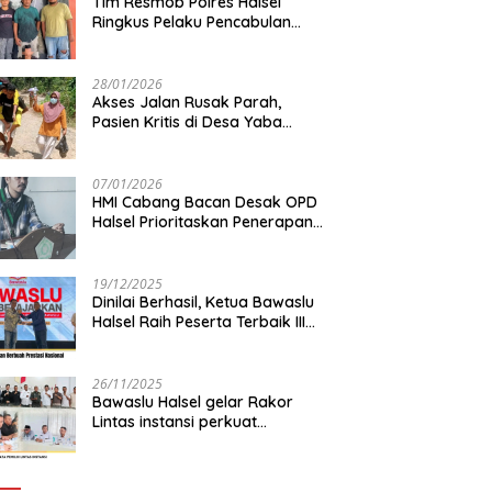
Tim Resmob Polres Halsel
Ringkus Pelaku Pencabulan
Anak di bawah Umur
28/01/2026
Akses Jalan Rusak Parah,
Pasien Kritis di Desa Yaba
Terhambat Dirujuk ke RS
07/01/2026
HMI Cabang Bacan Desak OPD
Halsel Prioritaskan Penerapan
Agromaritim
19/12/2025
Dinilai Berhasil, Ketua Bawaslu
Halsel Raih Peserta Terbaik III
Nasional
26/11/2025
Bawaslu Halsel gelar Rakor
Lintas instansi perkuat
sinkronisasi data pemilih