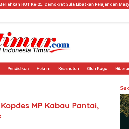
Demokrat Sula Libatkan Pelajar dan Masyarakat
Aset P
Pendidikan
Hukrim
Kesehatan
Olah Raga
Hibura
Sek
Kopdes MP Kabau Pantai,
s