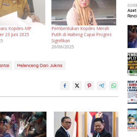
03/0
Aset
Rinc
baru Kopdes-MP
Pembentukan Kopdes Merah
er 23 Juni 2025
Putih di Halteng Capai Progres
25
Signifikan
20/06/2025
ntai
Melenceng Dari Juknis