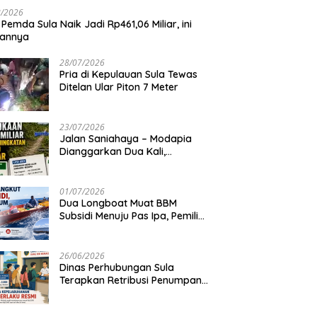
8/2026
 Pemda Sula Naik Jadi Rp461,06 Miliar, ini
iannya
28/07/2026
Pria di Kepulauan Sula Tewas
Ditelan Ular Piton 7 Meter
23/07/2026
Jalan Saniahaya – Modapia
Dianggarkan Dua Kali,
Mengapa?
01/07/2026
Dua Longboat Muat BBM
Subsidi Menuju Pas Ipa, Pemilik
Belum Diketahui
26/06/2026
Dinas Perhubungan Sula
Terapkan Retribusi Penumpang
Feri