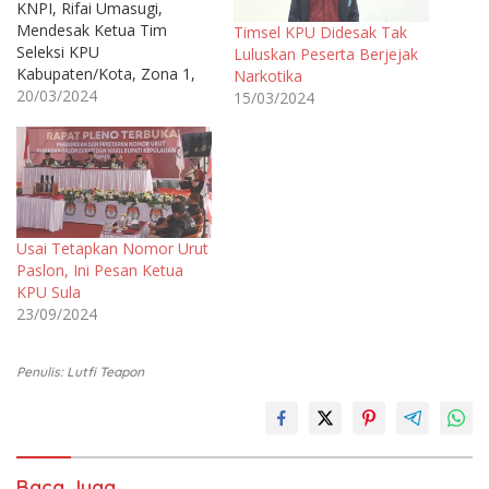
KNPI, Rifai Umasugi,
Mendesak Ketua Tim
Timsel KPU Didesak Tak
Seleksi KPU
Luluskan Peserta Berjejak
Kabupaten/Kota, Zona 1,
Narkotika
untuk menganulir
20/03/2024
15/03/2024
pengumuman 10 besar
Calon Anggota KPU
Kepulauan Sula, Maluku
Utara, Rabu (20/3/24).
Menurut Rifai,
pengumuman hasil tes
kesehatan dan wawancara
Usai Tetapkan Nomor Urut
dengan nomor:
Paslon, Ini Pesan Ketua
4/TIMSELKABKOTA-
KPU Sula
GEL.12-Pul/03/82-I/2024,
23/09/2024
diduga ada keganjalan
yang sengaja di lakukan
Penulis: Lutfi Teapon
oleh Timsel. "Sebab salah
satu nama…
Baca Juga