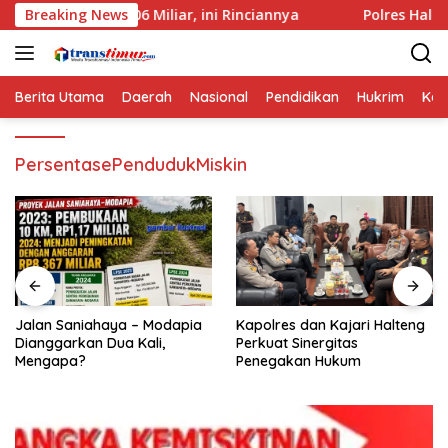
Langsung
461,06 Miliar, ini Rinciannya
Breaking News
Polres Halteng Bersama F
ke
konten
Berita Utama
Daerah
Nasional
Pendidikan
Hukrim
Kes
PersentasePendudukMiskin
Jalan Saniahaya – Modapia
Kapolres dan Kajari Halteng
Dianggarkan Dua Kali,
Perkuat Sinergitas
Mengapa?
Penegakan Hukum