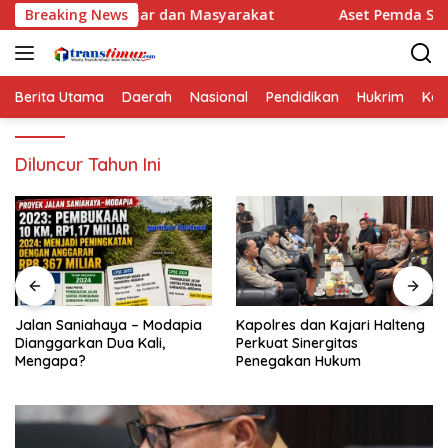
Langsung
 Pelajar dan Masyarakat
Breaking News
Aset Pemda Sula Naik Jadi Rp4
ke
konten
Berita Utama
Daerah
Nasional
Pendidikan
Hukrim
Kes
Diluncur Tahun Ini
Jalan Saniahaya – Modapia
Kapolres dan Kajari Halteng
Dianggarkan Dua Kali,
Perkuat Sinergitas
Mengapa?
Penegakan Hukum