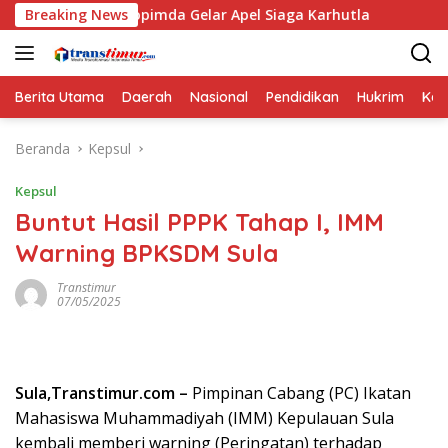
Langsung
orkopimda Gelar Apel Siaga Karhutla
Breaking News
Puskesmas Sanana
ke
konten
Berita Utama
Daerah
Nasional
Pendidikan
Hukrim
Kes
Beranda
Kepsul
Kepsul
Buntut Hasil PPPK Tahap I, IMM
Warning BPKSDM Sula
Transtimur
07/05/2025
Sula,Transtimur.com –
Pimpinan Cabang (PC) Ikatan
Mahasiswa Muhammadiyah (IMM) Kepulauan Sula
kembali memberi warning (Peringatan) terhadap