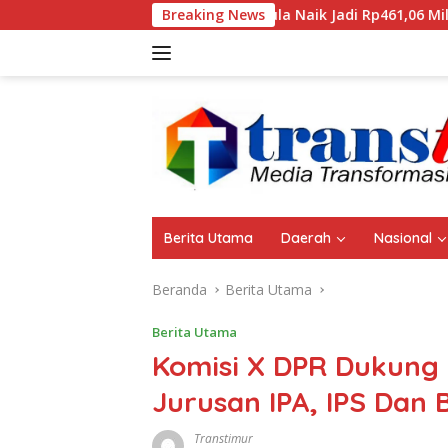
Langsung
Aset Pemda Sula Naik Jadi Rp461,06 Miliar, ini Rincian
Breaking News
ke
konten
Berita Utama
Daerah
Nasional
Beranda
Berita Utama
Berita Utama
Komisi X DPR Dukung
Jurusan IPA, IPS Dan
Transtimur