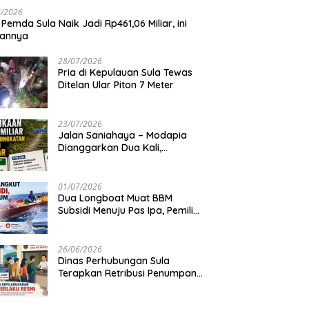
8/2026
 Pemda Sula Naik Jadi Rp461,06 Miliar, ini
iannya
28/07/2026
Pria di Kepulauan Sula Tewas
Ditelan Ular Piton 7 Meter
23/07/2026
Jalan Saniahaya – Modapia
Dianggarkan Dua Kali,
Mengapa?
01/07/2026
Dua Longboat Muat BBM
Subsidi Menuju Pas Ipa, Pemilik
Belum Diketahui
26/06/2026
Dinas Perhubungan Sula
Terapkan Retribusi Penumpang
Feri