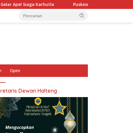
ga Karhutla
Puskesmas Sanana dan Krisis Pelayanan D
n
Opini
retaris Dewan Halteng