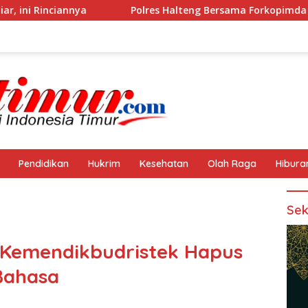
nya
Polres Halteng Bersama Forkopimda Gelar Apel Sia
Pendidikan
Hukrim
Kesehatan
Olah Raga
Hibura
Sek
 Kemendikbudristek Hapus
 Bahasa