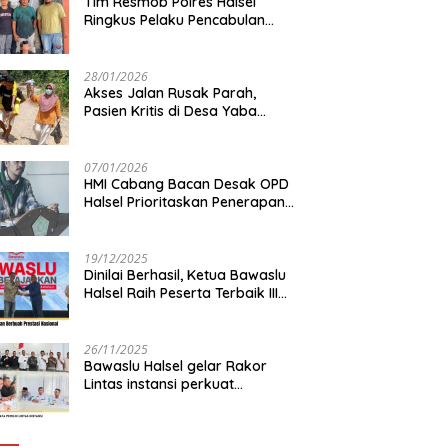
Tim Resmob Polres Halsel
Ringkus Pelaku Pencabulan
Anak di bawah Umur
28/01/2026
Akses Jalan Rusak Parah,
Pasien Kritis di Desa Yaba
Terhambat Dirujuk ke RS
07/01/2026
HMI Cabang Bacan Desak OPD
Halsel Prioritaskan Penerapan
Agromaritim
19/12/2025
Dinilai Berhasil, Ketua Bawaslu
Halsel Raih Peserta Terbaik III
Nasional
26/11/2025
Bawaslu Halsel gelar Rakor
Lintas instansi perkuat
sinkronisasi data pemilih