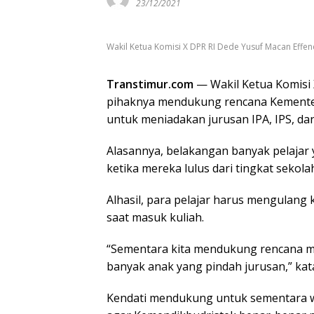
23/12/2021
Wakil Ketua Komisi X DPR RI Dede Yusuf Macan Effend
Transtimur.com
— Wakil Ketua Komisi
pihaknya mendukung rencana Kementer
untuk meniadakan jurusan IPA, IPS, da
Alasannya, belakangan banyak pelajar
ketika mereka lulus dari tingkat seko
Alhasil, para pelajar harus mengulang 
saat masuk kuliah.
“Sementara kita mendukung rencana m
banyak anak yang pindah jurusan,” kat
Kendati mendukung untuk sementara 