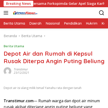
Langsung
g Bersama Forkopimda Gelar Apel Siaga Karhutla
Breaking News
Puske
ke
konten
Berita Utama
Daerah
Nasional
Pendidikan
Hukrim
Kes
Beranda
Berita Utama
Berita Utama
Depot Air dan Rumah di Kepsul
Rusak Diterpa Angin Puting Beliung
Transtimur
23/12/2021
Depot air isi ulang milik Ismail Yainahu rata dengan tanah
Transtimur.com
— Rumah warga dan dpot air minum
rusak akibat diterjang angin puting beliung yang