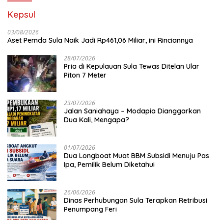
Kepsul
03/08/2026
Aset Pemda Sula Naik Jadi Rp461,06 Miliar, ini Rinciannya
28/07/2026
Pria di Kepulauan Sula Tewas Ditelan Ular
Piton 7 Meter
23/07/2026
Jalan Saniahaya – Modapia Dianggarkan
Dua Kali, Mengapa?
01/07/2026
Dua Longboat Muat BBM Subsidi Menuju Pas
Ipa, Pemilik Belum Diketahui
26/06/2026
Dinas Perhubungan Sula Terapkan Retribusi
Penumpang Feri