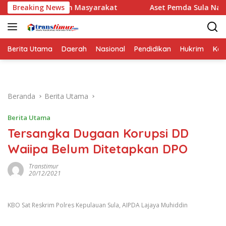
Langsung
 dan Masyarakat
Breaking News
Aset Pemda Sula Naik Jadi Rp461,06 Mil
ke
konten
Berita Utama
Daerah
Nasional
Pendidikan
Hukrim
Kes
Beranda
Berita Utama
Berita Utama
Tersangka Dugaan Korupsi DD
Waiipa Belum Ditetapkan DPO
Transtimur
20/12/2021
KBO Sat Reskrim Polres Kepulauan Sula, AIPDA Lajaya Muhiddin