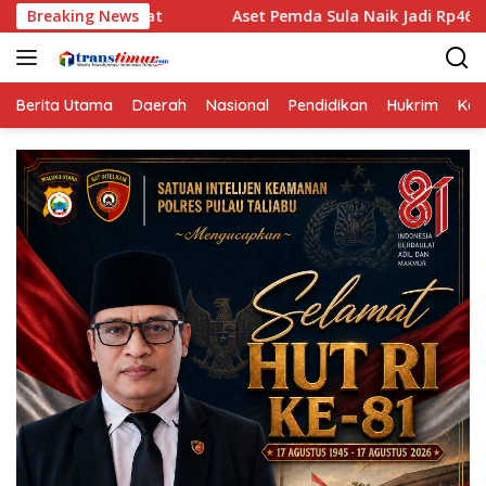
Langsung
Breaking News
Aset Pemda Sula Naik Jadi Rp461,06 Miliar, ini Rinciann
ke
konten
Berita Utama
Daerah
Nasional
Pendidikan
Hukrim
Kes