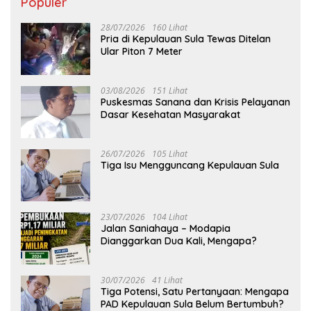
Populer
28/07/2026
160 Lihat
Pria di Kepulauan Sula Tewas Ditelan
Ular Piton 7 Meter
03/08/2026
151 Lihat
Puskesmas Sanana dan Krisis Pelayanan
Dasar Kesehatan Masyarakat
26/07/2026
105 Lihat
Tiga Isu Mengguncang Kepulauan Sula
23/07/2026
104 Lihat
Jalan Saniahaya – Modapia
Dianggarkan Dua Kali, Mengapa?
30/07/2026
41 Lihat
Tiga Potensi, Satu Pertanyaan: Mengapa
PAD Kepulauan Sula Belum Bertumbuh?