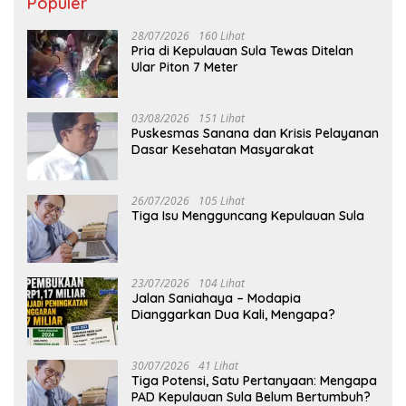
Populer
28/07/2026
160 Lihat
Pria di Kepulauan Sula Tewas Ditelan
Ular Piton 7 Meter
03/08/2026
151 Lihat
Puskesmas Sanana dan Krisis Pelayanan
Dasar Kesehatan Masyarakat
26/07/2026
105 Lihat
Tiga Isu Mengguncang Kepulauan Sula
23/07/2026
104 Lihat
Jalan Saniahaya – Modapia
Dianggarkan Dua Kali, Mengapa?
30/07/2026
41 Lihat
Tiga Potensi, Satu Pertanyaan: Mengapa
PAD Kepulauan Sula Belum Bertumbuh?