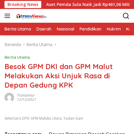
Langsung
Breaking News
Aset Pemda Sula Naik Jadi Rp461,06 Miliar, ini Rinciannya
ke
konten
Berita Utama
Daerah
Nasional
Pendidikan
Hukrim
Kes
Beranda
Berita Utama
Berita Utama
Besok GPM DKI dan GPM Malut
Melakukan Aksi Unjuk Rasa di
Depan Gedung KPK
Transtimur
12/12/2021
Sekertaris DPD GPM Maluku Utara, Yuslan Gani