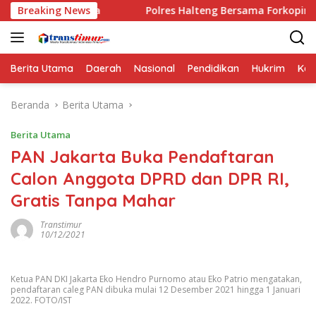
Langsung
nnya
Breaking News
Polres Halteng Bersama Forkopimda Gelar Apel Sia
ke
konten
Berita Utama
Daerah
Nasional
Pendidikan
Hukrim
Kes
Beranda
Berita Utama
Berita Utama
PAN Jakarta Buka Pendaftaran
Calon Anggota DPRD dan DPR RI,
Gratis Tanpa Mahar
Transtimur
10/12/2021
Ketua PAN DKI Jakarta Eko Hendro Purnomo atau Eko Patrio mengatakan,
pendaftaran caleg PAN dibuka mulai 12 Desember 2021 hingga 1 Januari
2022. FOTO/IST