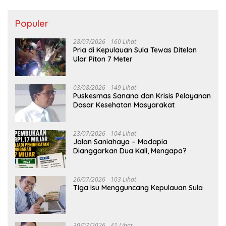
Populer
28/07/2026
160 Lihat
Pria di Kepulauan Sula Tewas Ditelan
Ular Piton 7 Meter
03/08/2026
149 Lihat
Puskesmas Sanana dan Krisis Pelayanan
Dasar Kesehatan Masyarakat
23/07/2026
104 Lihat
Jalan Saniahaya – Modapia
Dianggarkan Dua Kali, Mengapa?
26/07/2026
103 Lihat
Tiga Isu Mengguncang Kepulauan Sula
30/07/2026
41 Lihat