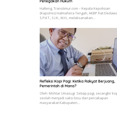
Penegakan Hukum
Halteng, Transtimur.com – Kepala Kepolisian
(Kapolres) Halmahera Tengah, AKBP Fiat Dedawa
S.Pd.T., S.I.K., M.H., melaksanakan…
Refleksi Kopi Pagi: Ketika Rakyat Berjuang,
Pemerintah di Mana?
Oleh: Mohtar Umasugi Setiap pagi, secangkir ko
seolah menjadi saksi bisu dari percakapan
masyarakat Kabupaten…