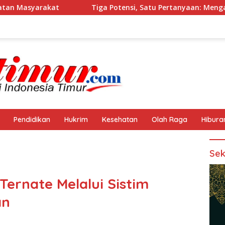
Tiga Potensi, Satu Pertanyaan: Mengapa PAD Kepulauan
Pendidikan
Hukrim
Kesehatan
Olah Raga
Hibura
Sek
ernate Melalui Sistim
an