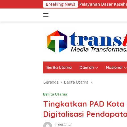
Langsung
 Sanana dan Krisis Pelayanan Dasar Kesehatan Masyarakat
Breaking News
ke
konten
Berita Utama
Daerah
Nasional
Beranda
Berita Utama
Berita Utama
Tingkatkan PAD Kota T
Digitalisasi Pendapat
Transtimur