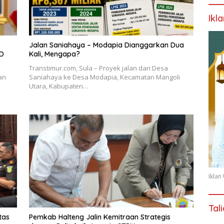
Ikl
Jalan Saniahaya – Modapia Dianggarkan Dua
PD
Kali, Mengapa?
Transtimur.com, Sula – Proyek jalan dari Desa
an
Saniahaya ke Desa Modapia, Kecamatan Mangoli
Utara, Kabupaten…
Ikla
Tal
tas
Pemkab Halteng Jalin Kemitraan Strategis