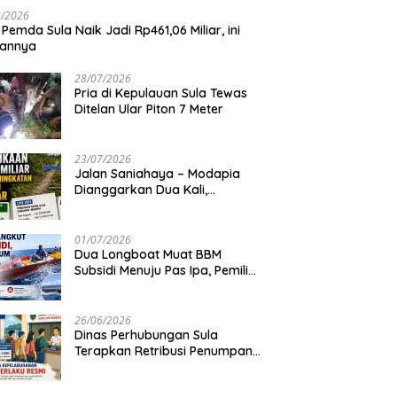
8/2026
 Pemda Sula Naik Jadi Rp461,06 Miliar, ini
iannya
28/07/2026
Pria di Kepulauan Sula Tewas
Ditelan Ular Piton 7 Meter
23/07/2026
Jalan Saniahaya – Modapia
Dianggarkan Dua Kali,
Mengapa?
01/07/2026
Dua Longboat Muat BBM
Subsidi Menuju Pas Ipa, Pemilik
Belum Diketahui
26/06/2026
Dinas Perhubungan Sula
Terapkan Retribusi Penumpang
Feri