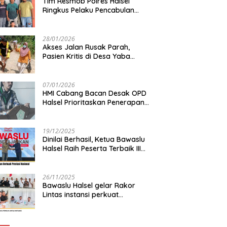
Tim Resmob Polres Halsel
Ringkus Pelaku Pencabulan
Anak di bawah Umur
28/01/2026
Akses Jalan Rusak Parah,
Pasien Kritis di Desa Yaba
Terhambat Dirujuk ke RS
07/01/2026
HMI Cabang Bacan Desak OPD
Halsel Prioritaskan Penerapan
Agromaritim
19/12/2025
Dinilai Berhasil, Ketua Bawaslu
Halsel Raih Peserta Terbaik III
Nasional
26/11/2025
Bawaslu Halsel gelar Rakor
Lintas instansi perkuat
sinkronisasi data pemilih