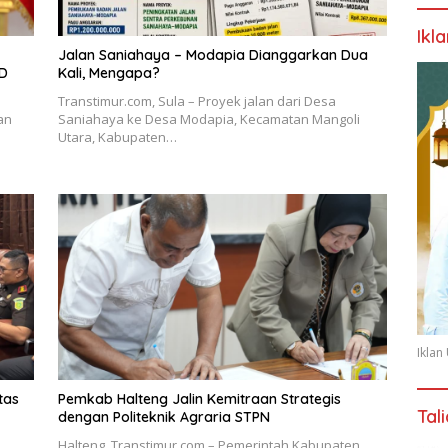
Ikl
Jalan Saniahaya – Modapia Dianggarkan Dua
PD
Kali, Mengapa?
Transtimur.com, Sula – Proyek jalan dari Desa
an
Saniahaya ke Desa Modapia, Kecamatan Mangoli
Utara, Kabupaten…
Ikla
tas
Pemkab Halteng Jalin Kemitraan Strategis
Tal
dengan Politeknik Agraria STPN
Halteng, Transtimur.com – Pemerintah Kabupaten