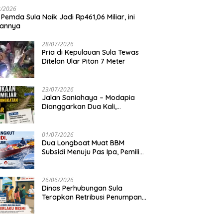
8/2026
 Pemda Sula Naik Jadi Rp461,06 Miliar, ini
iannya
28/07/2026
Pria di Kepulauan Sula Tewas
Ditelan Ular Piton 7 Meter
23/07/2026
Jalan Saniahaya – Modapia
Dianggarkan Dua Kali,
Mengapa?
01/07/2026
Dua Longboat Muat BBM
Subsidi Menuju Pas Ipa, Pemilik
Belum Diketahui
26/06/2026
Dinas Perhubungan Sula
Terapkan Retribusi Penumpang
Feri