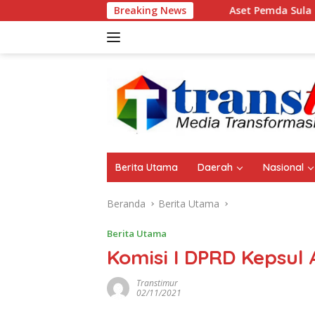
Langsung
Breaking News
Aset Pemda Sula Naik Jadi Rp461,06 Mi
ke
konten
Berita Utama
Daerah
Nasional
Beranda
Berita Utama
Berita Utama
Komisi I DPRD Kepsul
Transtimur
02/11/2021