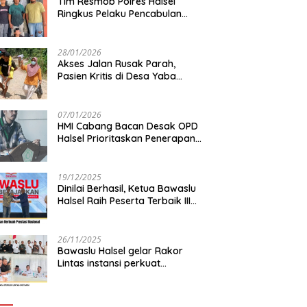
Tim Resmob Polres Halsel
Ringkus Pelaku Pencabulan
Anak di bawah Umur
28/01/2026
Akses Jalan Rusak Parah,
Pasien Kritis di Desa Yaba
Terhambat Dirujuk ke RS
07/01/2026
HMI Cabang Bacan Desak OPD
Halsel Prioritaskan Penerapan
Agromaritim
19/12/2025
Dinilai Berhasil, Ketua Bawaslu
Halsel Raih Peserta Terbaik III
Nasional
26/11/2025
Bawaslu Halsel gelar Rakor
Lintas instansi perkuat
sinkronisasi data pemilih