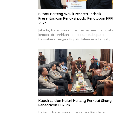
Bupati Halteng Wakili Peserta Terbaik
Presentasikan Renaksi pada Penutupan KP
2026
Jakarta, Transtimur.com – Prestasi membanggak
kembali di torehkan Pemerintah Kabupaten
Halmahera Tengah. Bupati Halmahera Tengah,…
Kapolres dan Kajari Halteng Perkuat Sinergi
Penegakan Hukum
Halteng, Transtimur.com – Kepala Kepolisian