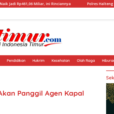
liar, ini Rinciannya
Polres Halteng Bersama Forkopimda
Pendidikan
Hukrim
Kesehatan
Olah Raga
Hibura
Sek
 Akan Panggil Agen Kapal