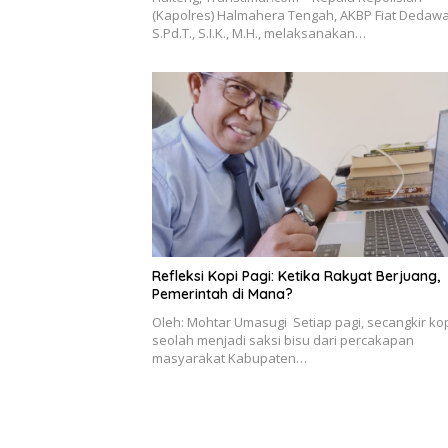
(Kapolres) Halmahera Tengah, AKBP Fiat Dedawa
S.Pd.T., S.I.K., M.H., melaksanakan…
Refleksi Kopi Pagi: Ketika Rakyat Berjuang,
Pemerintah di Mana?
Oleh: Mohtar Umasugi Setiap pagi, secangkir ko
seolah menjadi saksi bisu dari percakapan
masyarakat Kabupaten…