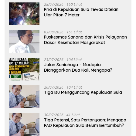
28/07/2026
160 Lihat
Pria di Kepulauan Sula Tewas Ditelan
Ular Piton 7 Meter
03/08/2026
151 Lihat
Puskesmas Sanana dan Krisis Pelayanan
Dasar Kesehatan Masyarakat
23/07/2026
104 Lihat
Jalan Saniahaya – Modapia
Dianggarkan Dua Kali, Mengapa?
26/07/2026
104 Lihat
Tiga Isu Mengguncang Kepulauan Sula
30/07/2026
41 Lihat
Tiga Potensi, Satu Pertanyaan: Mengapa
PAD Kepulauan Sula Belum Bertumbuh?