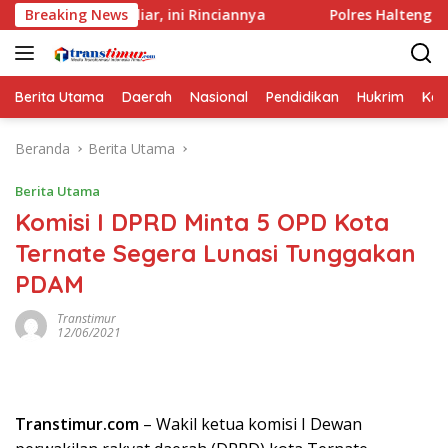
Langsung
06 Miliar, ini Rinciannya
Breaking News
Polres Halteng Bersama Forko
ke
konten
Berita Utama
Daerah
Nasional
Pendidikan
Hukrim
Kes
Beranda
Berita Utama
Berita Utama
Komisi I DPRD Minta 5 OPD Kota
Ternate Segera Lunasi Tunggakan
PDAM
Transtimur
12/06/2021
Transtimur.com
– Wakil ketua komisi I Dewan