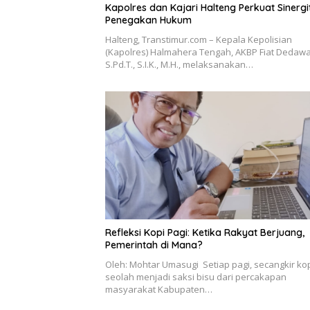
Kapolres dan Kajari Halteng Perkuat Sinergi
Penegakan Hukum
Halteng, Transtimur.com – Kepala Kepolisian
(Kapolres) Halmahera Tengah, AKBP Fiat Dedawa
S.Pd.T., S.I.K., M.H., melaksanakan…
Refleksi Kopi Pagi: Ketika Rakyat Berjuang,
Pemerintah di Mana?
Oleh: Mohtar Umasugi Setiap pagi, secangkir ko
seolah menjadi saksi bisu dari percakapan
masyarakat Kabupaten…