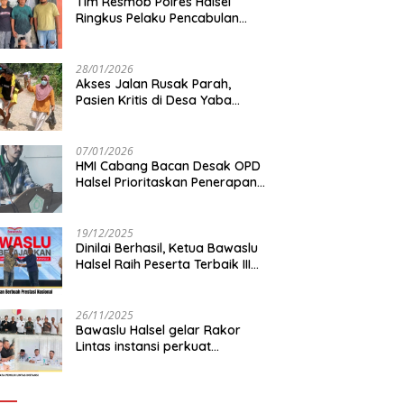
Tim Resmob Polres Halsel
Ringkus Pelaku Pencabulan
Anak di bawah Umur
28/01/2026
Akses Jalan Rusak Parah,
Pasien Kritis di Desa Yaba
Terhambat Dirujuk ke RS
07/01/2026
HMI Cabang Bacan Desak OPD
Halsel Prioritaskan Penerapan
Agromaritim
19/12/2025
Dinilai Berhasil, Ketua Bawaslu
Halsel Raih Peserta Terbaik III
Nasional
26/11/2025
Bawaslu Halsel gelar Rakor
Lintas instansi perkuat
sinkronisasi data pemilih