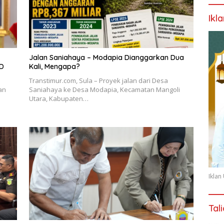
Ikl
Jalan Saniahaya – Modapia Dianggarkan Dua
PD
Kali, Mengapa?
Transtimur.com, Sula – Proyek jalan dari Desa
an
Saniahaya ke Desa Modapia, Kecamatan Mangoli
Utara, Kabupaten…
Ikla
Tal