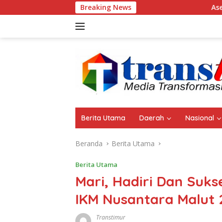
Langsung
Breaking News
Aset Pemda Sula Naik J
ke
konten
Berita Utama
Daerah
Nasional
Beranda
Berita Utama
Berita Utama
Mari, Hadiri Dan Suk
IKM Nusantara Malut 
Transtimur