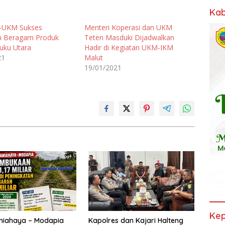
Kab
-UKM Sukses
Menteri Koperasi dan UKM
n Beragam Produk
Teten Masduki Dijadwalkan
uku Utara
Hadir di Kegiatan UKM-IKM
21
Malut
19/01/2021
Kep
niahaya – Modapia
Kapolres dan Kajari Halteng