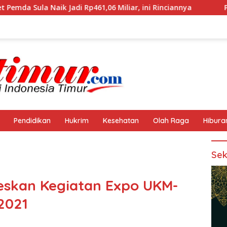
adi Rp461,06 Miliar, ini Rinciannya
Polres Halteng Ber
Pendidikan
Hukrim
Kesehatan
Olah Raga
Hibura
Sek
seskan Kegiatan Expo UKM-
2021