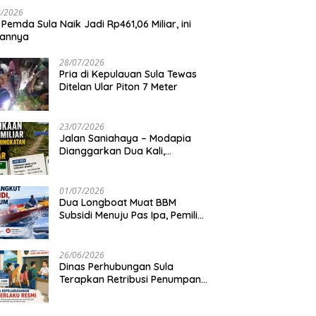
8/2026
 Pemda Sula Naik Jadi Rp461,06 Miliar, ini
iannya
28/07/2026
Pria di Kepulauan Sula Tewas
Ditelan Ular Piton 7 Meter
23/07/2026
Jalan Saniahaya – Modapia
Dianggarkan Dua Kali,
Mengapa?
01/07/2026
Dua Longboat Muat BBM
Subsidi Menuju Pas Ipa, Pemilik
Belum Diketahui
26/06/2026
Dinas Perhubungan Sula
Terapkan Retribusi Penumpang
Feri