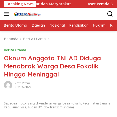
Langsung
lajar dan Masyarakat
Breaking News
Aset Pemda Sula Naik Jadi Rp461,0
ke
konten
Berita Utama
Daerah
Nasional
Pendidikan
Hukrim
Kes
Beranda
Berita Utama
Berita Utama
Oknum Anggota TNI AD Diduga
Menabrak Warga Desa Fokalik
Hingga Meninggal
Transtimur
10/01/2021
Sepedea motor yang dikenderai warga Desa Fokalik, Kecamatan Sanana,
Kepulauan Sula, IK dan BY (dok.transtimur.com)