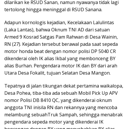
dilarikan ke RSUD Sanan, namun nyawanya tidak lagi
tertolong hingga meninggal di RSUD Sanana.
Adapun kornologis kejadian, Kecelakaan Lalulintas
(Laka Lantas), bahwa Oknum TNI AD dari satuan
Armed 9 Kosrad Satgas Pam Rahwan di Desa Wainin,
RN (27). Kejadian tersebut berawal pada saat sepeda
motor honda beat dengan nomor polisi DP 5040 CR
dikenderai oleh IK alias Ikbal yang membonceng BY
alias Burhan. Pengendara motor IK dan BY dari arah
Utara Desa Fokalit, tujuan Selatan Desa Mangon.
Tepatnya di jalan tikungan dekat pertamina waikalopa,
Desa Pohea, tiba-tiba ada sebuah Mobil Pick Up APV
nomor Polisi DB 8410 QC, yang dikenderai oknum
anggota TNI inisila RN dan rekannya yang mencoba
melambung sebuahTruk Sampah, sehingga menabrak
pengendara sepeda motor yang dikenderai IK
boncengan dengan BY yang menyebabkan BY alias