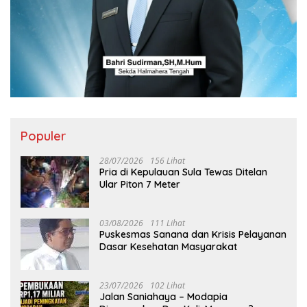
Populer
28/07/2026
156 Lihat
Pria di Kepulauan Sula Tewas Ditelan
Ular Piton 7 Meter
03/08/2026
111 Lihat
Puskesmas Sanana dan Krisis Pelayanan
Dasar Kesehatan Masyarakat
23/07/2026
102 Lihat
Jalan Saniahaya – Modapia