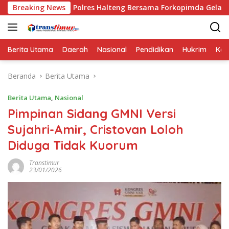
Langsung
Polres Halteng Bersama Forkopimda Gelar Apel Siaga Karhutla
Breaking News
ke
konten
Berita Utama
Daerah
Nasional
Pendidikan
Hukrim
Kes
Beranda
Berita Utama
Berita Utama
,
Nasional
Pimpinan Sidang GMNI Versi
Sujahri-Amir, Cristovan Loloh
Diduga Tidak Kuorum
Transtimur
23/01/2026