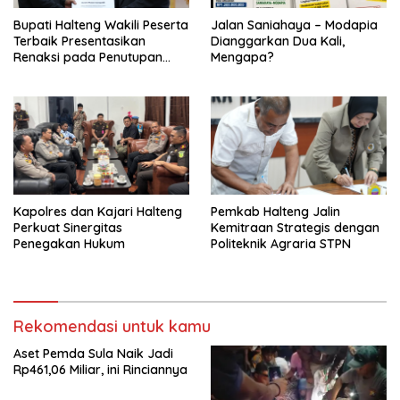
Bupati Halteng Wakili Peserta
Jalan Saniahaya – Modapia
Terbaik Presentasikan
Dianggarkan Dua Kali,
Renaksi pada Penutupan
Mengapa?
KPPD 2026
Kapolres dan Kajari Halteng
Pemkab Halteng Jalin
Perkuat Sinergitas
Kemitraan Strategis dengan
Penegakan Hukum
Politeknik Agraria STPN
Rekomendasi untuk kamu
Aset Pemda Sula Naik Jadi
Rp461,06 Miliar, ini Rinciannya