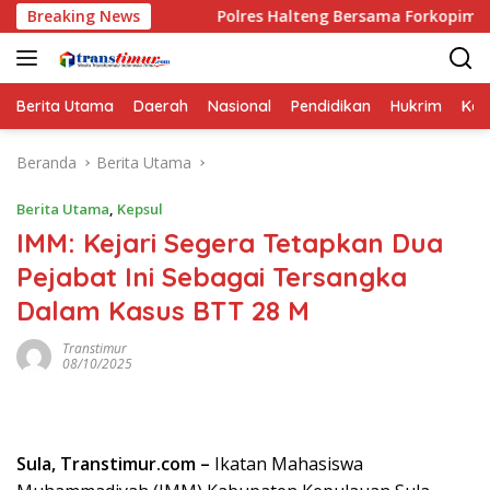
Langsung
annya
Breaking News
Polres Halteng Bersama Forkopimda Gelar Apel Si
ke
konten
Berita Utama
Daerah
Nasional
Pendidikan
Hukrim
Kes
Beranda
Berita Utama
Berita Utama
,
Kepsul
IMM: Kejari Segera Tetapkan Dua
Pejabat Ini Sebagai Tersangka
Dalam Kasus BTT 28 M
Transtimur
08/10/2025
Sula, Transtimur.com –
Ikatan Mahasiswa