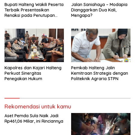
Bupati Halteng Wakili Peserta
Jalan Saniahaya – Modapia
Terbaik Presentasikan
Dianggarkan Dua Kali,
Renaksi pada Penutupan
Mengapa?
KPPD 2026
Kapolres dan Kajari Halteng
Pemkab Halteng Jalin
Perkuat Sinergitas
Kemitraan Strategis dengan
Penegakan Hukum
Politeknik Agraria STPN
Rekomendasi untuk kamu
Aset Pemda Sula Naik Jadi
Rp461,06 Miliar, ini Rinciannya