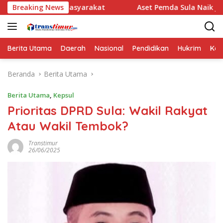
Langsung
Masyarakat
Breaking News
Aset Pemda Sula Naik Jadi Rp461,06 Miliar, i
ke
konten
Berita Utama
Daerah
Nasional
Pendidikan
Hukrim
Kes
Beranda
Berita Utama
Berita Utama
,
Kepsul
Prioritas DPRD Sula: Wakil Rakyat
Atau Wakil Tembok?
Transtimur
26/06/2025