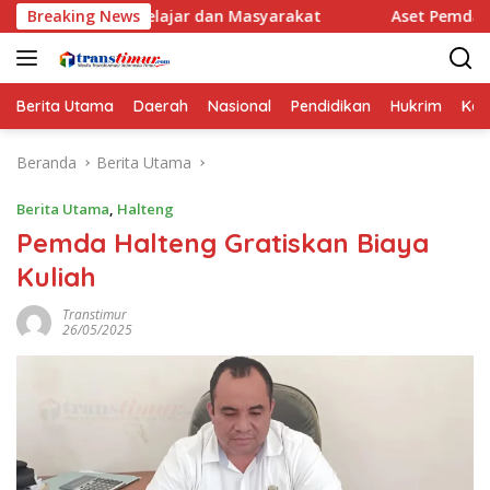
Langsung
Pelajar dan Masyarakat
Breaking News
Aset Pemda Sula Naik Jadi Rp461
ke
konten
Berita Utama
Daerah
Nasional
Pendidikan
Hukrim
Kes
Beranda
Berita Utama
Berita Utama
,
Halteng
Pemda Halteng Gratiskan Biaya
Kuliah
Transtimur
26/05/2025