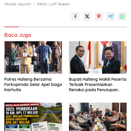
Penulis: Agustin
Editor: Lutfi Teapon
Baca Juga
Polres Halteng Bersama
Bupati Halteng Wakili Peserta
Forkopimda Gelar Apel Siaga
Terbaik Presentasikan
Karhutla
Renaksi pada Penutupan
KPPD 2026