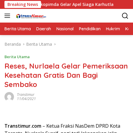
Langsung
Forkopimda Gelar Apel Siaga Karhutla
Breaking News
Puskesmas Sanan
ke
konten
Berita Utama
Daerah
Nasional
Pendidikan
Hukrim
Kes
Beranda
Berita Utama
Berita Utama
Reses, Nurlaela Gelar Pemeriksaan
Kesehatan Gratis Dan Bagi
Sembako
Transtimur
11/04/2021
Transtimur.com
– Ketua Fraksi NasDem DPRD Kota