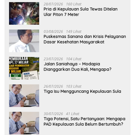
28/07/2026
160 Lihat
Pria di Kepulauan Sula Tewas Ditelan
Ular Piton 7 Meter
03/08/2026
149 Lihat
Puskesmas Sanana dan Krisis Pelayanan
Dasar Kesehatan Masyarakat
23/07/2026
104 Lihat
Jalan Saniahaya – Modapia
Dianggarkan Dua Kali, Mengapa?
26/07/2026
103 Lihat
Tiga Isu Mengguncang Kepulauan Sula
30/07/2026
41 Lihat
Tiga Potensi, Satu Pertanyaan: Mengapa
PAD Kepulauan Sula Belum Bertumbuh?