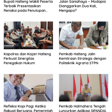
Bupati Halteng Wakili Peserta
Jalan Saniahaya – Modapia
Terbaik Presentasikan
Dianggarkan Dua Kali,
Renaksi pada Penutupan
Mengapa?
KPPD 2026
Kapolres dan Kajari Halteng
Pemkab Halteng Jalin
Perkuat Sinergitas
Kemitraan Strategis dengan
Penegakan Hukum
Politeknik Agraria STPN
Refleksi Kopi Pagi: Ketika
Pemkab Halmahera Tengah
Rakyat Berjuang, Pemerintah
Luncurkan Aplikasi SIPANDAI,