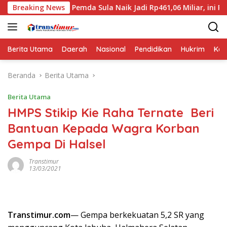
Langsung
et Pemda Sula Naik Jadi Rp461,06 Miliar, ini Rinciannya
Breaking News
ke
konten
Berita Utama
Daerah
Nasional
Pendidikan
Hukrim
Kes
Beranda
Berita Utama
Berita Utama
HMPS Stikip Kie Raha Ternate Beri
Bantuan Kepada Wagra Korban
Gempa Di Halsel
Transtimur
13/03/2021
Transtimur.com
— Gempa berkekuatan 5,2 SR yang