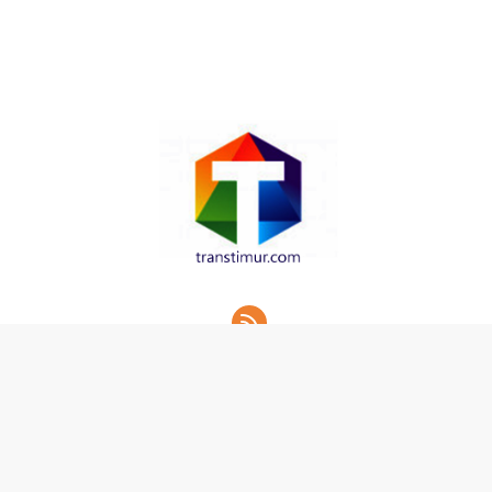
Redaksi
Kode Etik Jurnalistik
Pedoman Media Siber
Tentang Kami
Copyright © 2021 transtimur.com All Rights Reserved