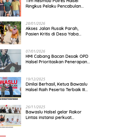
Tim Resmob Polres Halsel
Ringkus Pelaku Pencabulan
Anak di bawah Umur
28/01/2026
Akses Jalan Rusak Parah,
Pasien Kritis di Desa Yaba
Terhambat Dirujuk ke RS
07/01/2026
HMI Cabang Bacan Desak OPD
Halsel Prioritaskan Penerapan
Agromaritim
19/12/2025
Dinilai Berhasil, Ketua Bawaslu
Halsel Raih Peserta Terbaik III
Nasional
26/11/2025
Bawaslu Halsel gelar Rakor
Lintas instansi perkuat
sinkronisasi data pemilih