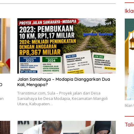
Ikl
Jalan Saniahaya – Modapia Dianggarkan Dua
PD
Kali, Mengapa?
Transtimur.com, Sula – Proyek jalan dari Desa
an
Saniahaya ke Desa Modapia, Kecamatan Mangoli
Utara, Kabupaten…
Ikla
Tal