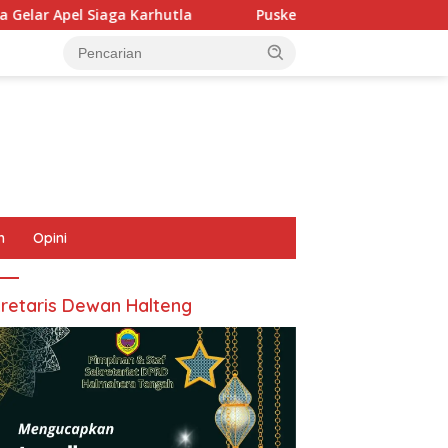
arhutla
Puskesmas Sanana dan Krisis Pelayanan Dasa
n
Opini
retaris Dewan Halteng