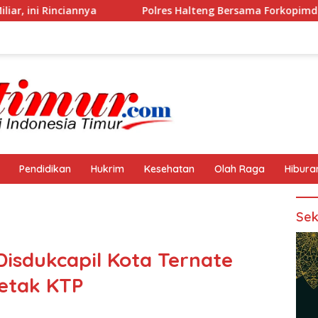
Polres Halteng Bersama Forkopimda Gelar Apel Siaga K
Pendidikan
Hukrim
Kesehatan
Olah Raga
Hibura
Sek
isdukcapil Kota Ternate
etak KTP