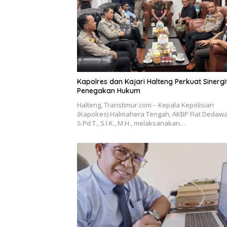
Kapolres dan Kajari Halteng Perkuat Sinergi
Penegakan Hukum
Halteng, Transtimur.com – Kepala Kepolisian
(Kapolres) Halmahera Tengah, AKBP Fiat Dedawa
S.Pd.T., S.I.K., M.H., melaksanakan…