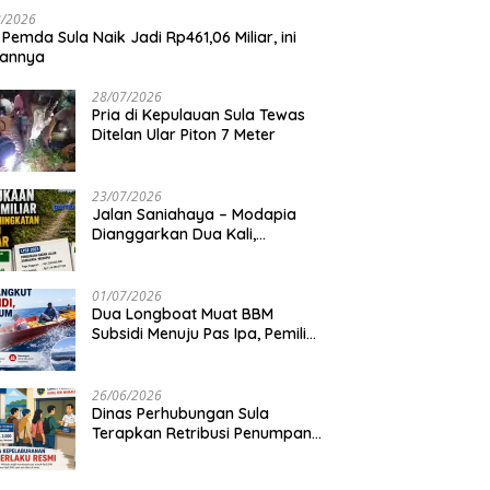
8/2026
 Pemda Sula Naik Jadi Rp461,06 Miliar, ini
iannya
28/07/2026
Pria di Kepulauan Sula Tewas
Ditelan Ular Piton 7 Meter
23/07/2026
Jalan Saniahaya – Modapia
Dianggarkan Dua Kali,
Mengapa?
01/07/2026
Dua Longboat Muat BBM
Subsidi Menuju Pas Ipa, Pemilik
Belum Diketahui
26/06/2026
Dinas Perhubungan Sula
Terapkan Retribusi Penumpang
Feri