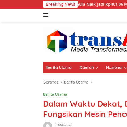
Langsung
Aset Pemda Sula Naik Jadi Rp461,06 Miliar, ini Rinciannya
Breaking News
ke
konten
Berita Utama
Daerah
Nasional
Beranda
Berita Utama
Berita Utama
Dalam Waktu Dekat, D
Fungsikan Mesin Penc
Transtimur