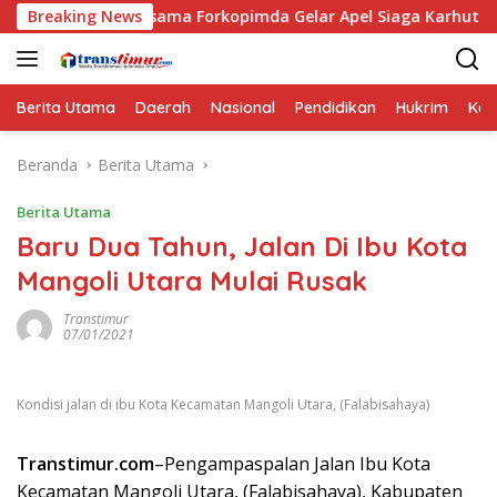
Langsung
 Bersama Forkopimda Gelar Apel Siaga Karhutla
Breaking News
Puskesm
ke
konten
Berita Utama
Daerah
Nasional
Pendidikan
Hukrim
Kes
Beranda
Berita Utama
Berita Utama
Baru Dua Tahun, Jalan Di Ibu Kota
Mangoli Utara Mulai Rusak
Transtimur
07/01/2021
Kondisi jalan di ibu Kota Kecamatan Mangoli Utara, (Falabisahaya)
Transtimur.com
–Pengampaspalan Jalan Ibu Kota
Kecamatan Mangoli Utara, (Falabisahaya), Kabupaten