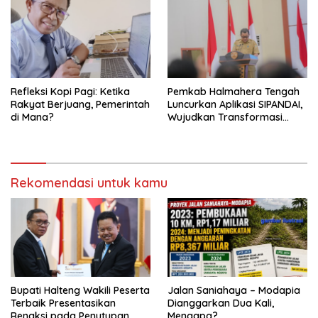
Refleksi Kopi Pagi: Ketika
Pemkab Halmahera Tengah
Rakyat Berjuang, Pemerintah
Luncurkan Aplikasi SIPANDAI,
di Mana?
Wujudkan Transformasi
Digital
Rekomendasi untuk kamu
Bupati Halteng Wakili Peserta
Jalan Saniahaya – Modapia
Terbaik Presentasikan
Dianggarkan Dua Kali,
Renaksi pada Penutupan
Mengapa?