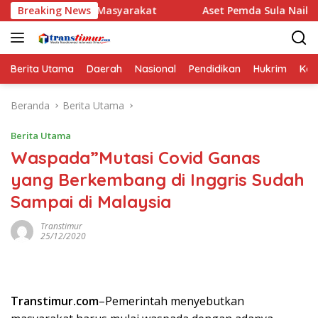
Langsung
an Masyarakat
Breaking News
Aset Pemda Sula Naik Jadi Rp461,06 Miliar
ke
konten
Berita Utama
Daerah
Nasional
Pendidikan
Hukrim
Kes
Beranda
Berita Utama
Berita Utama
Waspada”Mutasi Covid Ganas
yang Berkembang di Inggris Sudah
Sampai di Malaysia
Transtimur
25/12/2020
Transtimur.com
–Pemerintah menyebutkan