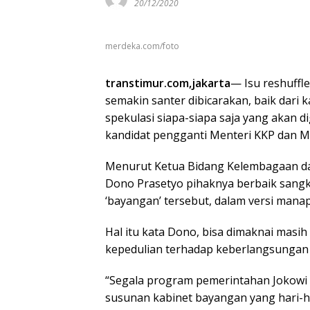
20/12/2020
merdeka.com/foto
transtimur.com,jakarta
— Isu reshuffl
semakin santer dibicarakan, baik dari k
spekulasi siapa-siapa saja yang akan 
kandidat pengganti Menteri KKP dan Me
Menurut Ketua Bidang Kelembagaan d
Dono Prasetyo pihaknya berbaik sang
‘bayangan’ tersebut, dalam versi mana
Hal itu kata Dono, bisa dimaknai masi
kepedulian terhadap keberlangsungan
“Segala program pemerintahan Jokowi 
susunan kabinet bayangan yang hari-har