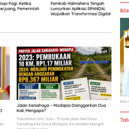
Kopi Pagi: Ketika
Pemkab Halmahera Tengah
erjuang, Pemerintah
Luncurkan Aplikasi SIPANDAI,
Ikl
?
Wujudkan Transformasi Digital
Ikla
Jalan Saniahaya – Modapia Dianggarkan Dua
PD
Kali, Mengapa?
Transtimur.com, Sula – Proyek jalan dari Desa
Tal
an
Saniahaya ke Desa Modapia, Kecamatan Mangoli