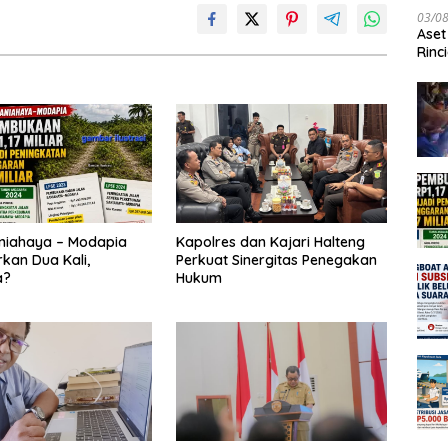
03/0
Aset
Rinc
niahaya – Modapia
Kapolres dan Kajari Halteng
kan Dua Kali,
Perkuat Sinergitas Penegakan
a?
Hukum