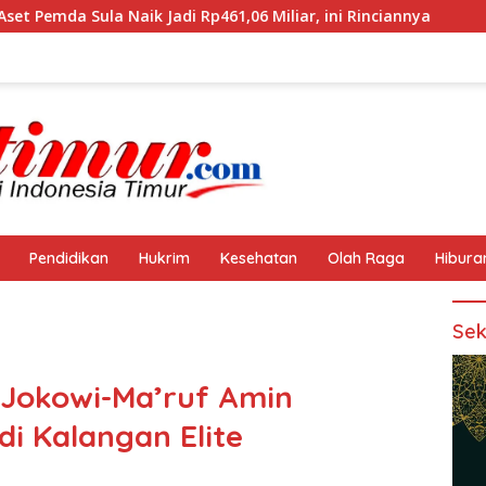
aik Jadi Rp461,06 Miliar, ini Rinciannya
Polres Halten
Pendidikan
Hukrim
Kesehatan
Olah Raga
Hibura
Sek
t Jokowi-Ma’ruf Amin
i Kalangan Elite