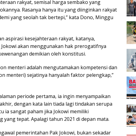
hteraan rakyat, semisal harga sembako yang
okannya. Rasanya hanya itu yang diinginkan rakyat
andemi yang seolah tak bertepi,” kata Dono, Minggu
n aspirasi kesejahteraan rakyat, katanya,
n Jokowi akan menggunakan hak prerogatifnya
 kewenangan demikian oleh konstitusi.
calon menteri adalah mengutamakan kompetensi dan
calon menteri) sejatinya hanyalah faktor pelengkap,”
laman periode pertama, ia ingin menyampaikan
akhir, dengan kata lain tiada lagi tindakan serupa
tu ia sangat paham jika Jokowi memiliki
ang tepat. Apalagi tahun 2021 di depan mata.
engawal pemerintahan Pak Jokowi, bukan sekadar