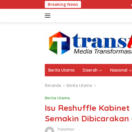
Langsung
Breaking News
Aset Pemda Sula N
ke
konten
Berita Utama
Daerah
Nasional
Beranda
Berita Utama
Berita Utama
Isu Reshuffle Kabine
Semakin Dibicarakan d
Transtimur