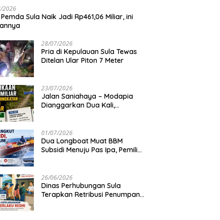
8/2026
 Pemda Sula Naik Jadi Rp461,06 Miliar, ini
iannya
28/07/2026
Pria di Kepulauan Sula Tewas
Ditelan Ular Piton 7 Meter
23/07/2026
Jalan Saniahaya – Modapia
Dianggarkan Dua Kali,
Mengapa?
01/07/2026
Dua Longboat Muat BBM
Subsidi Menuju Pas Ipa, Pemilik
Belum Diketahui
26/06/2026
Dinas Perhubungan Sula
Terapkan Retribusi Penumpang
Feri