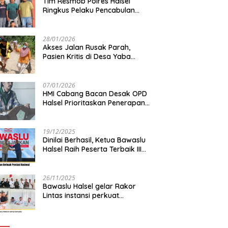
Tim Resmob Polres Halsel
Ringkus Pelaku Pencabulan
Anak di bawah Umur
28/01/2026
Akses Jalan Rusak Parah,
Pasien Kritis di Desa Yaba
Terhambat Dirujuk ke RS
07/01/2026
HMI Cabang Bacan Desak OPD
Halsel Prioritaskan Penerapan
Agromaritim
19/12/2025
Dinilai Berhasil, Ketua Bawaslu
Halsel Raih Peserta Terbaik III
Nasional
26/11/2025
Bawaslu Halsel gelar Rakor
Lintas instansi perkuat
sinkronisasi data pemilih