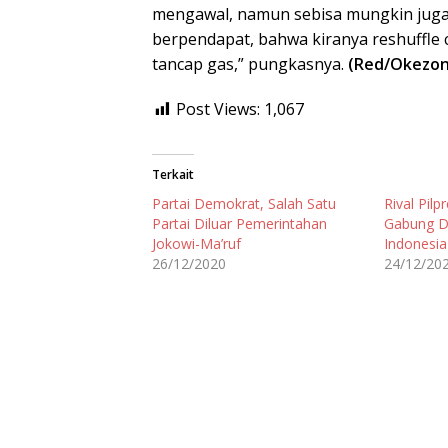
mengawal, namun sebisa mungkin juga 
berpendapat, bahwa kiranya reshuffle c
tancap gas,” pungkasnya.
(Red/Okezon
Post Views:
1,067
Terkait
Partai Demokrat, Salah Satu
Rival Pil
Partai Diluar Pemerintahan
Gabung D
Jokowi-Ma’ruf
Indonesi
26/12/2020
24/12/20