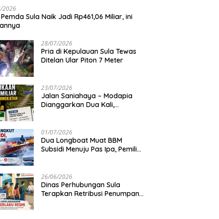
8/2026
 Pemda Sula Naik Jadi Rp461,06 Miliar, ini
iannya
28/07/2026
Pria di Kepulauan Sula Tewas
Ditelan Ular Piton 7 Meter
23/07/2026
Jalan Saniahaya – Modapia
Dianggarkan Dua Kali,
Mengapa?
01/07/2026
Dua Longboat Muat BBM
Subsidi Menuju Pas Ipa, Pemilik
Belum Diketahui
26/06/2026
Dinas Perhubungan Sula
Terapkan Retribusi Penumpang
Feri