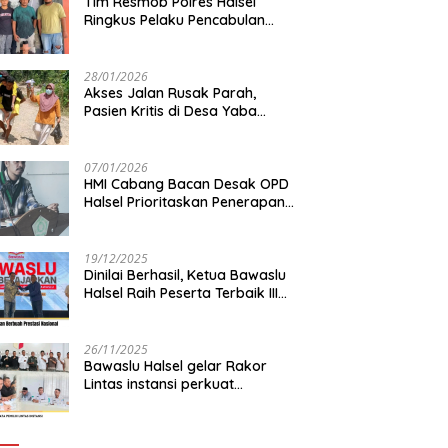
Tim Resmob Polres Halsel
Ringkus Pelaku Pencabulan
Anak di bawah Umur
28/01/2026
Akses Jalan Rusak Parah,
Pasien Kritis di Desa Yaba
Terhambat Dirujuk ke RS
07/01/2026
HMI Cabang Bacan Desak OPD
Halsel Prioritaskan Penerapan
Agromaritim
19/12/2025
Dinilai Berhasil, Ketua Bawaslu
Halsel Raih Peserta Terbaik III
Nasional
26/11/2025
Bawaslu Halsel gelar Rakor
Lintas instansi perkuat
sinkronisasi data pemilih