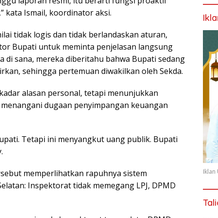
gu laporan resmi, itu berarti fungsi proaktif
 kata Ismail, koordinator aksi.
Ikl
ai tidak logis dan tidak berlandaskan aturan,
or Bupati untuk meminta penjelasan langsung
a di sana, mereka diberitahu bahwa Bupati sedang
rkan, sehingga pertemuan diwakilkan oleh Sekda.
kadar alasan personal, tetapi menunjukkan
m menangani dugaan penyimpangan keuangan
ati. Tetapi ini menyangkut uang publik. Bupati
.
Ikla
rsebut memperlihatkan rapuhnya sistem
elatan: Inspektorat tidak memegang LPJ, DPMD
Tal