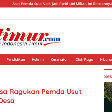
 Naik Jadi Rp461,06 Miliar, ini Rinciannya
Polres Halte
Pendidikan
Hukrim
Kesehatan
Olah Raga
Hibura
Sek
assa Ragukan Pemda Usut
Desa