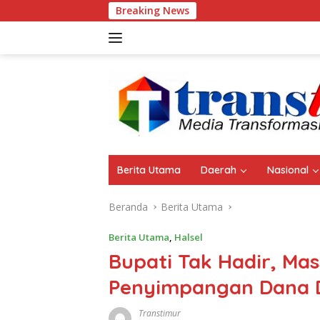
Langsung
Breaking News
Aset Pemda Sula
ke
konten
Berita Utama
Daerah
Nasional
Beranda
Berita Utama
Berita Utama
,
Halsel
Bupati Tak Hadir, M
Penyimpangan Dana 
Transtimur