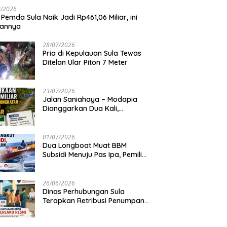
8/2026
 Pemda Sula Naik Jadi Rp461,06 Miliar, ini
iannya
28/07/2026
Pria di Kepulauan Sula Tewas
Ditelan Ular Piton 7 Meter
23/07/2026
Jalan Saniahaya – Modapia
Dianggarkan Dua Kali,
Mengapa?
01/07/2026
Dua Longboat Muat BBM
Subsidi Menuju Pas Ipa, Pemilik
Belum Diketahui
26/06/2026
Dinas Perhubungan Sula
Terapkan Retribusi Penumpang
Feri