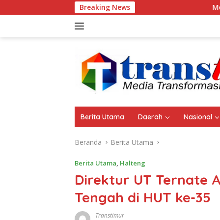
Langsung
Breaking News
Meriahkan HUT Ke-25, Demo
ke
konten
Berita Utama
Daerah
Nasional
Beranda
Berita Utama
Berita Utama
,
Halteng
Direktur UT Ternate 
Tengah di HUT ke-35
Transtimur