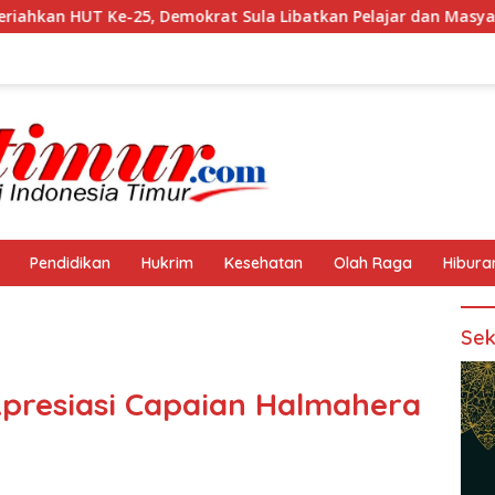
krat Sula Libatkan Pelajar dan Masyarakat
Aset Pemda
Pendidikan
Hukrim
Kesehatan
Olah Raga
Hibura
Sek
Apresiasi Capaian Halmahera