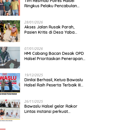
Tim Resmob Polres Halsel
Ringkus Pelaku Pencabulan
Anak di bawah Umur
28/01/2026
Akses Jalan Rusak Parah,
Pasien Kritis di Desa Yaba
Terhambat Dirujuk ke RS
07/01/2026
HMI Cabang Bacan Desak OPD
Halsel Prioritaskan Penerapan
Agromaritim
19/12/2025
Dinilai Berhasil, Ketua Bawaslu
Halsel Raih Peserta Terbaik III
Nasional
26/11/2025
Bawaslu Halsel gelar Rakor
Lintas instansi perkuat
sinkronisasi data pemilih