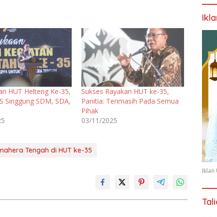
Ikl
n HUT Helteng Ke-35,
Sukses Rayakan HUT ke-35,
MS Singgung SDM, SDA,
Panitia: Terimasih Pada Semua
Pihak
25
03/11/2025
lmahera Tengah di HUT ke-35
Ikla
Tal