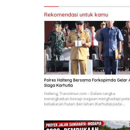
Rekomendasi untuk kamu
Polres Halteng Bersama Forkopimda Gelar 
Siaga Karhutla
Halteng, Transtimur.com – Dalam rangka
meningkatkan kesiap-siagaan menghadapi pote
kebakaran hutan dan lahan (Karhutla) pada…