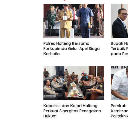
Polres Halteng Bersama
Bupati H
Forkopimda Gelar Apel Siaga
Terbaik 
Karhutla
pada Pe
Kapolres dan Kajari Halteng
Pemkab H
Perkuat Sinergitas Penegakan
Kemitraa
Hukum
Politekn