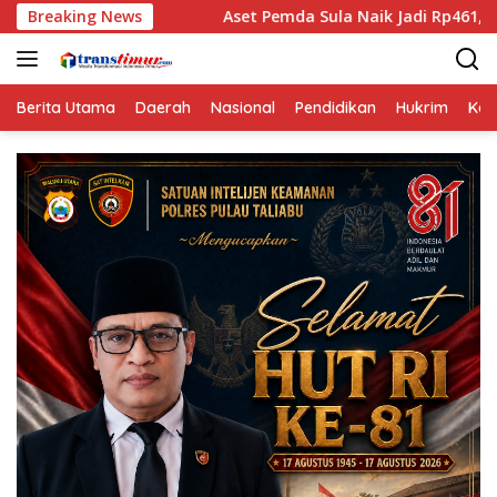
Langsung
t
Breaking News
Aset Pemda Sula Naik Jadi Rp461,06 Miliar, ini Rincia
ke
konten
Berita Utama
Daerah
Nasional
Pendidikan
Hukrim
Kes