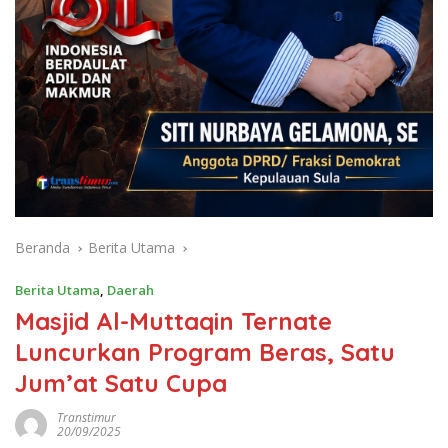
Beranda
Berita Utama
Berita Utama
,
Daerah
Masjid Al-Muttaqin Ternate
Luncurkan Program Beras, Satu
Jum’at Satu Cupa
Transtimur
20/09/2025