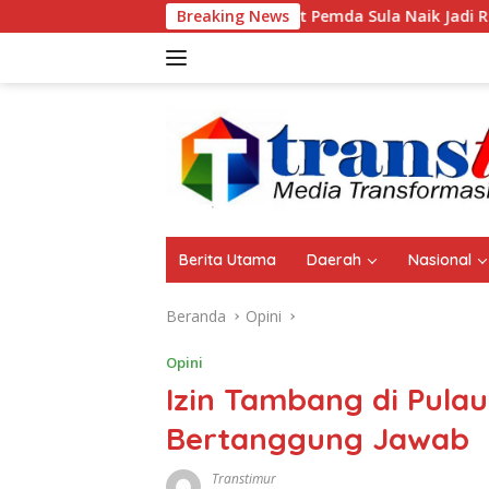
Langsung
Aset Pemda Sula Naik Jadi Rp461,06 Miliar, ini 
Breaking News
ke
konten
Berita Utama
Daerah
Nasional
Beranda
Opini
Opini
Izin Tambang di Pulau
Bertanggung Jawab
Transtimur