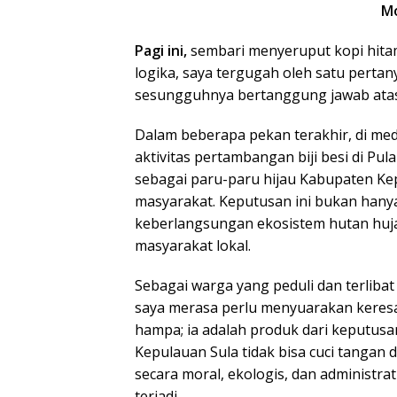
Mo
Pagi ini,
sembari menyeruput kopi hita
logika, saya tergugah oleh satu pert
sesungguhnya bertanggung jawab atas k
Dalam beberapa pekan terakhir, di medi
aktivitas pertambangan biji besi di Pul
sebagai paru-paru hijau Kabupaten K
masyarakat. Keputusan ini bukan hanya
keberlangsungan ekosistem hutan hujan
masyarakat lokal.
Sebagai warga yang peduli dan terliba
saya merasa perlu menyuarakan keresah
hampa; ia adalah produk dari keputusan
Kepulauan Sula tidak bisa cuci tangan 
secara moral, ekologis, dan administra
terjadi.