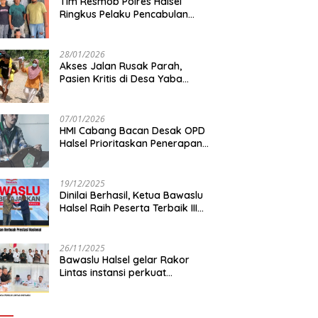
Tim Resmob Polres Halsel
Ringkus Pelaku Pencabulan
Anak di bawah Umur
28/01/2026
Akses Jalan Rusak Parah,
Pasien Kritis di Desa Yaba
Terhambat Dirujuk ke RS
07/01/2026
HMI Cabang Bacan Desak OPD
Halsel Prioritaskan Penerapan
Agromaritim
19/12/2025
Dinilai Berhasil, Ketua Bawaslu
Halsel Raih Peserta Terbaik III
Nasional
26/11/2025
Bawaslu Halsel gelar Rakor
Lintas instansi perkuat
sinkronisasi data pemilih