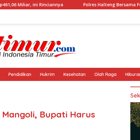
Rinciannya
Polres Halteng Bersama Forkopimda Gelar Ap
Pendidikan
Hukrim
Kesehatan
Olah Raga
Hibura
Sek
 Mangoli, Bupati Harus