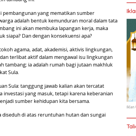
Ikl
pi pembangunan yang mematikan sumber
warga adalah bentuk kemunduran moral dalam tata
tambang ini akan membuka lapangan kerja, maka
ntuk siapa? Dan dengan konsekuensi apa?
tokoh agama, adat, akademisi, aktivis lingkungan,
n terlibat aktif dalam mengawal isu lingkungan
ah tambang; ia adalah rumah bagi jutaan makhluk
at Sula.
n Sula: tanggung jawab kalian akan tercatat
 investasi yang masuk, tetapi karena keberanian
menjadi sumber kehidupan kita bersama.
Ikla
la diseduh di atas reruntuhan hutan dan sungai
Tal