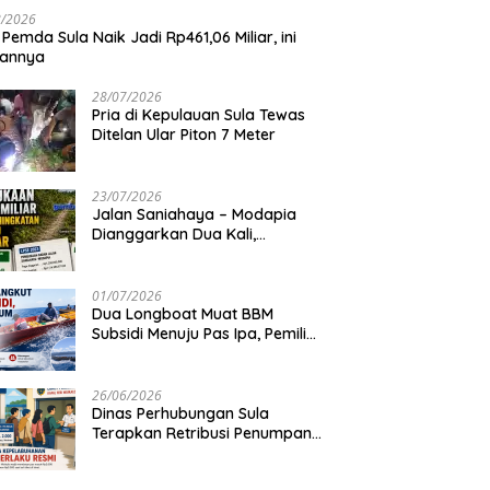
8/2026
 Pemda Sula Naik Jadi Rp461,06 Miliar, ini
iannya
28/07/2026
Pria di Kepulauan Sula Tewas
Ditelan Ular Piton 7 Meter
23/07/2026
Jalan Saniahaya – Modapia
Dianggarkan Dua Kali,
Mengapa?
01/07/2026
Dua Longboat Muat BBM
Subsidi Menuju Pas Ipa, Pemilik
Belum Diketahui
26/06/2026
Dinas Perhubungan Sula
Terapkan Retribusi Penumpang
Feri