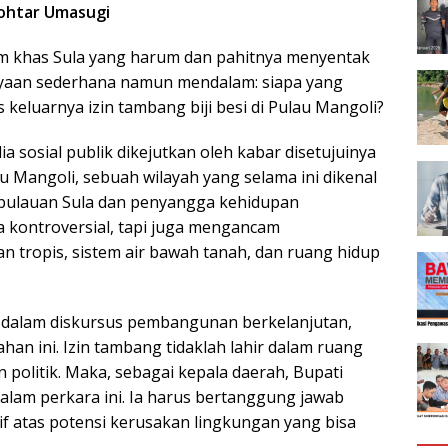
htar Umasugi
m khas Sula yang harum dan pahitnya menyentak
anyaan sederhana namun mendalam: siapa yang
eluarnya izin tambang biji besi di Pulau Mangoli?
a sosial publik dikejutkan oleh kabar disetujuinya
au Mangoli, sebuah wilayah yang selama ini dikenal
epulauan Sula dan penyangga kehidupan
 kontroversial, tapi juga mengancam
 tropis, sistem air bawah tanah, dan ruang hidup
t dalam diskursus pembangunan berkelanjutan,
an ini. Izin tambang tidaklah lahir dalam ruang
 politik. Maka, sebagai kepala daerah, Bupati
dalam perkara ini. Ia harus bertanggung jawab
tif atas potensi kerusakan lingkungan yang bisa