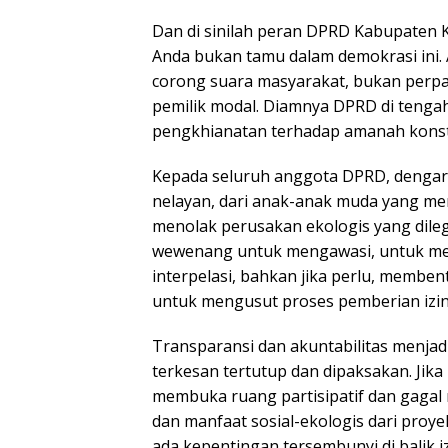
Dan di sinilah peran DPRD Kabupaten K
Anda bukan tamu dalam demokrasi ini. A
corong suara masyarakat, bukan perp
pemilik modal. Diamnya DPRD di tenga
pengkhianatan terhadap amanah konsti
Kepada seluruh anggota DPRD, dengarla
nelayan, dari anak-anak muda yang men
menolak perusakan ekologis yang dileg
wewenang untuk mengawasi, untuk me
interpelasi, bahkan jika perlu, membe
untuk mengusut proses pemberian izi
Transparansi dan akuntabilitas menjad
terkesan tertutup dan dipaksakan. Jika
membuka ruang partisipatif dan gagal 
dan manfaat sosial-ekologis dari proyek
ada kepentingan tersembunyi di balik i