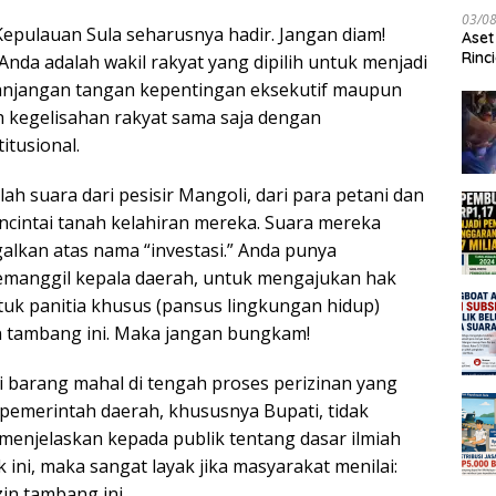
03/0
epulauan Sula seharusnya hadir. Jangan diam!
Aset
Rinc
nda adalah wakil rakyat yang dipilih untuk menjadi
anjangan tangan kepentingan eksekutif maupun
h kegelisahan rakyat sama saja dengan
tusional.
h suara dari pesisir Mangoli, dari para petani dan
cintai tanah kelahiran mereka. Suara mereka
alkan atas nama “investasi.” Anda punya
manggil kepala daerah, untuk mengajukan hak
ntuk panitia khusus (pansus lingkungan hidup)
n tambang ini. Maka jangan bungkam!
i barang mahal di tengah proses perizinan yang
 pemerintah daerah, khususnya Bupati, tidak
menjelaskan kepada publik tentang dasar ilmiah
 ini, maka sangat layak jika masyarakat menilai:
zin tambang ini.