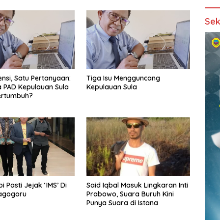
Sek
ensi, Satu Pertanyaan:
Tiga Isu Mengguncang
 PAD Kepulauan Sula
Kepulauan Sula
ertumbuh?
i Pasti Jejak ‘IMS’ Di
Said Iqbal Masuk Lingkaran Inti
Fagogoru
Prabowo, Suara Buruh Kini
Punya Suara di Istana