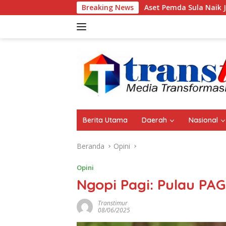
Langsung
Aset Pemda Sula Naik Jadi Rp461,06 Miliar, ini R
Breaking News
ke
konten
Berita Utama
Daerah
Nasional
Beranda
Opini
Opini
Ngopi Pagi: Pulau P
Transtimur
08/06/2025