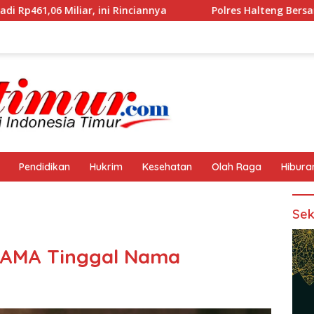
inciannya
Polres Halteng Bersama Forkopimda Gelar Ape
Pendidikan
Hukrim
Kesehatan
Olah Raga
Hibura
Sek
AGAMA Tinggal Nama