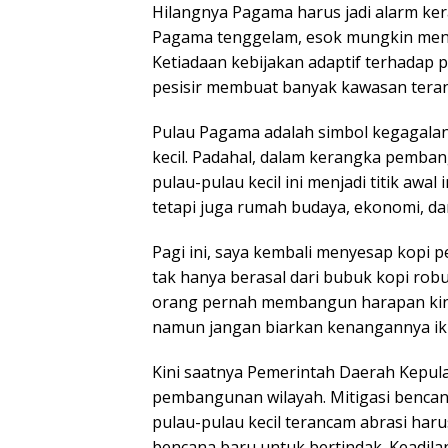
Hilangnya Pagama harus jadi alarm kera
Pagama tenggelam, esok mungkin menyusu
Ketiadaan kebijakan adaptif terhadap p
pesisir membuat banyak kawasan tera
Pulau Pagama adalah simbol kegagalan
kecil. Padahal, dalam kerangka pemban
pulau-pulau kecil ini menjadi titik awa
tetapi juga rumah budaya, ekonomi, da
Pagi ini, saya kembali menyesap kopi 
tak hanya berasal dari bubuk kopi rob
orang pernah membangun harapan kini
namun jangan biarkan kenangannya iku
Kini saatnya Pemerintah Daerah Kepul
pembangunan wilayah. Mitigasi bencana
pulau-pulau kecil terancam abrasi haru
bencana baru untuk bertindak. Keadilan