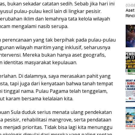
s, bukan sekadar catatan sedih. Sebab jika hari ini
03/0
Aset
l pulau-pulau kecil lain di lingkar pesisir.
Rinc
erubahan iklim dan lemahnya tata kelola wilayah
ncam mengalami nasib serupa.
 perencanaan yang tak berpihak pada pulau-pulau
gunan wilayah maritim yang inklusif, seharusnya
l intervensi. Mereka bukan hanya aset geografis,
n identitas masyarakat kepulauan.
perlahan. Di dalamnya, saya merasakan pahit yang
usta, tapi juga dari kenyataan bahwa tanah tempat
 tinggal nama. Pulau Pagama telah tenggelam,
t karam bersama kelalaian kita.
auan Sula duduk serius menata ulang pendekatan
 pesisir, rehabilitasi mangrove, serta pendataan
s menjadi prioritas. Tidak bisa lagi kita menunggu
 ekologis dimulai dari mereka yang paling rentan