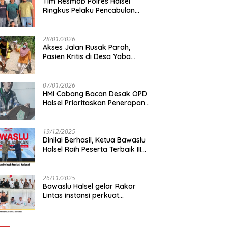
Tim Resmob Polres Halsel
Ringkus Pelaku Pencabulan
Anak di bawah Umur
28/01/2026
Akses Jalan Rusak Parah,
Pasien Kritis di Desa Yaba
Terhambat Dirujuk ke RS
07/01/2026
HMI Cabang Bacan Desak OPD
Halsel Prioritaskan Penerapan
Agromaritim
19/12/2025
Dinilai Berhasil, Ketua Bawaslu
Halsel Raih Peserta Terbaik III
Nasional
26/11/2025
Bawaslu Halsel gelar Rakor
Lintas instansi perkuat
sinkronisasi data pemilih