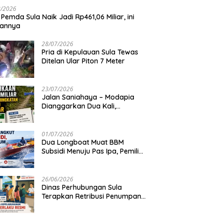
8/2026
 Pemda Sula Naik Jadi Rp461,06 Miliar, ini
iannya
28/07/2026
Pria di Kepulauan Sula Tewas
Ditelan Ular Piton 7 Meter
23/07/2026
Jalan Saniahaya – Modapia
Dianggarkan Dua Kali,
Mengapa?
01/07/2026
Dua Longboat Muat BBM
Subsidi Menuju Pas Ipa, Pemilik
Belum Diketahui
26/06/2026
Dinas Perhubungan Sula
Terapkan Retribusi Penumpang
Feri