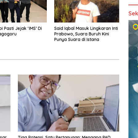
Sek
i Pasti Jejak ‘IMS’ Di
Said Iqbal Masuk Lingkaran Inti
Fagogoru
Prabowo, Suara Buruh Kini
Punya Suara di Istana
sar
Tiga Potensi, Satu Pertanyaan: Mengapa PAD