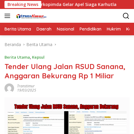
Langsung
Forkopimda Gelar Apel Siaga Karhutla
Breaking News
Puskesmas Sanan
ke
konten
Berita Utama
Daerah
Nasional
Pendidikan
Hukrim
Kes
Beranda
Berita Utama
Berita Utama
,
Kepsul
Tender Ulang Jalan RSUD Sanana,
Anggaran Bekurang Rp 1 Miliar
Transtimur
19/03/2025