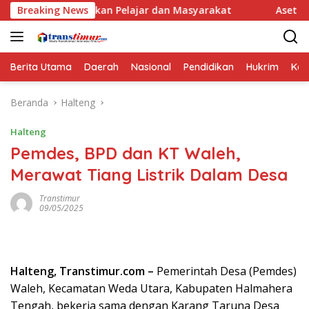
Langsung
tkan Pelajar dan Masyarakat
Breaking News
Aset Pemda Sula Naik Jadi
ke
konten
Berita Utama
Daerah
Nasional
Pendidikan
Hukrim
Kes
Beranda
Halteng
Halteng
Pemdes, BPD dan KT Waleh,
Merawat Tiang Listrik Dalam Desa
Transtimur
09/05/2025
Halteng, Transtimur.com –
Pemerintah Desa (Pemdes)
Waleh, Kecamatan Weda Utara, Kabupaten Halmahera
Tengah, bekerja sama dengan Karang Taruna Desa