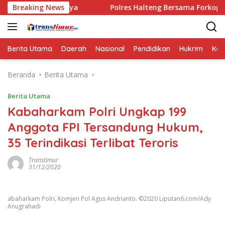
Langsung
iannya
Breaking News
Polres Halteng Bersama Forkopimda Gelar Apel S
ke
konten
Berita Utama
Daerah
Nasional
Pendidikan
Hukrim
Kes
Beranda
Berita Utama
Berita Utama
Kabaharkam Polri Ungkap 199
Anggota FPI Tersandung Hukum,
35 Terindikasi Terlibat Teroris
Transtimur
31/12/2020
abaharkam Polri, Komjen Pol Agus Andrianto. ©2020 Liputan6.com/Ady
Anugrahadi